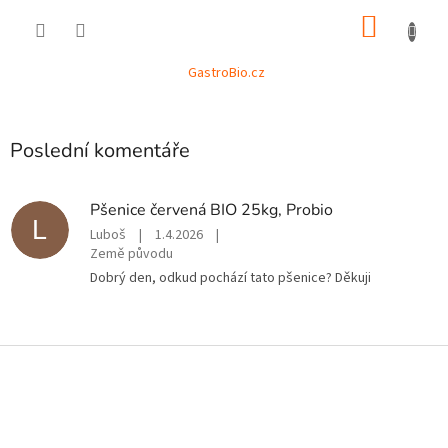
Přejít
NÁKU
na
obsah
KOŠÍK
GastroBio.cz
P
o
Poslední komentáře
s
t
r
Pšenice červená BIO 25kg, Probio
a
L
Luboš
|
1.4.2026
|
n
Země původu
n
Dobrý den, odkud pochází tato pšenice? Děkuji
í
p
a
n
Z
e
á
l
p
a
t