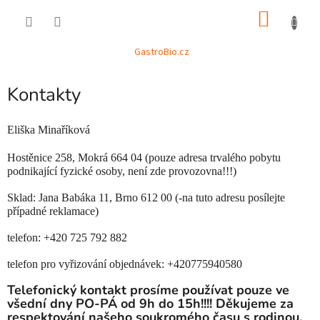
Přejít
NÁKU
na
obsah
KOŠÍK
GastroBio.cz
Kontakty
Eliška Minaříková
Hostěnice 258, Mokrá 664 04 (pouze adresa trvalého pobytu
podnikající fyzické osoby, není zde provozovna!!!)
Sklad: Jana Babáka 11, Brno 612 00 (-na tuto adresu posílejte
případné reklamace)
telefon:
+420 725 792 882
telefon pro vyřizování objednávek: +420775940580
Telefonický kontakt prosíme používat pouze ve
všední dny PO-PÁ od 9h do 15h!!!! Děkujeme za
respektování našeho soukromého času s rodinou.