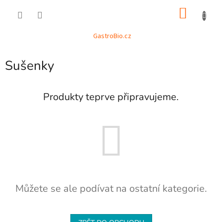
Přejít
NÁKU
na
obsah
KOŠÍK
GastroBio.cz
Sušenky
Produkty teprve připravujeme.
Můžete se ale podívat na ostatní kategorie.