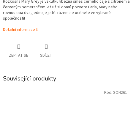
Rozkošná Mary Grey je vskutku líbezná směs černého čaje s citronem a
červeným pomerančem. Ať už si domů pozvete Earla, Mary nebo
rovnou oba dva, jedno je jisté: rázem se ocitnete ve vybrané
společnosti!
Detailní informace
ZEPTAT SE
SDÍLET
Související produkty
Kód:
SON261