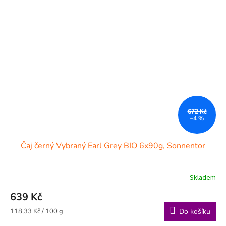
672 Kč
–4 %
Čaj černý Vybraný Earl Grey BIO 6x90g, Sonnentor
Skladem
639 Kč
Měrná
118,33 Kč / 100 g
Do košíku
cena: