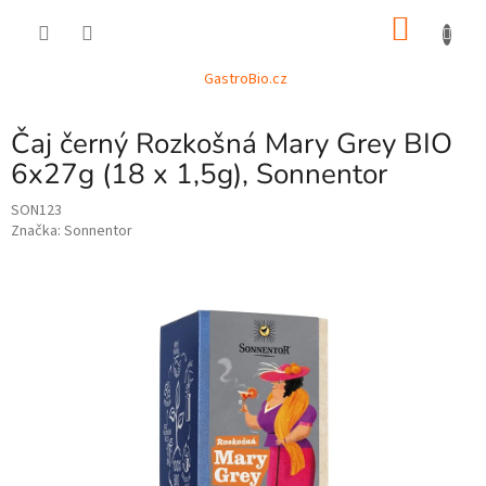
Přejít
NÁKU
na
obsah
KOŠÍK
GastroBio.cz
Čaj černý Rozkošná Mary Grey BIO
6x27g (18 x 1,5g), Sonnentor
SON123
Značka:
Sonnentor