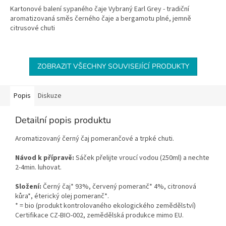
Kartonové balení sypaného čaje Vybraný Earl Grey - tradiční
aromatizovaná směs černého čaje a bergamotu plné, jemně
citrusové chuti
ZOBRAZIT VŠECHNY SOUVISEJÍCÍ PRODUKTY
Popis
Diskuze
Detailní popis produktu
Aromatizovaný černý čaj pomerančové a trpké chuti.
Návod k přípravě:
Sáček přelijte vroucí vodou (250ml) a nechte
2-4min. luhovat.
Složení:
Černý čaj* 93%, červený pomeranč* 4%, citronová
kůra*, éterický olej pomeranč*.
* = bio (produkt kontrolovaného ekologického zemědělství)
Certifikace CZ-BIO-002, zemědělská produkce mimo EU.