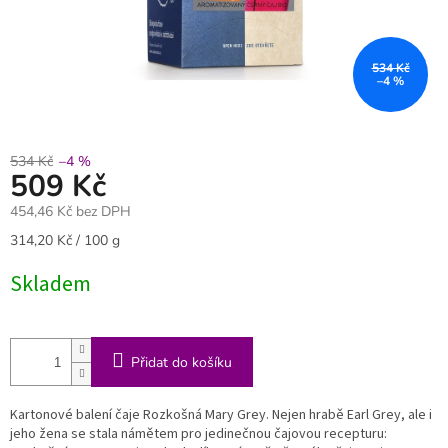
534 Kč
–4 %
534 Kč
–4 %
509 Kč
454,46 Kč bez DPH
Měrná
314,20 Kč / 100 g
cena:
Skladem
Přidat do košíku
Kartonové balení čaje Rozkošná Mary Grey. Nejen hrabě Earl Grey, ale i
jeho žena se stala námětem pro jedinečnou čajovou recepturu: