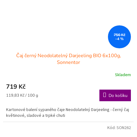
756 Kč
–4 %
Čaj černý Neodolatelný Darjeeling BIO 6x100g,
Sonnentor
Skladem
719 Kč
Měrná
119,83 Kč / 100 g
Do košíku
cena:
Kartonové balení sypaného čaje Neodolatelný Darjeeling - černý čaj
květinové, sladové a trpké chuti
Kód:
SON262