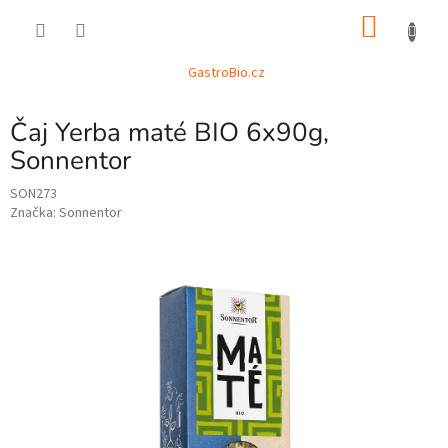
Přejít
NÁKU
na
obsah
KOŠÍK
GastroBio.cz
Čaj Yerba maté BIO 6x90g,
Sonnentor
SON273
Značka:
Sonnentor