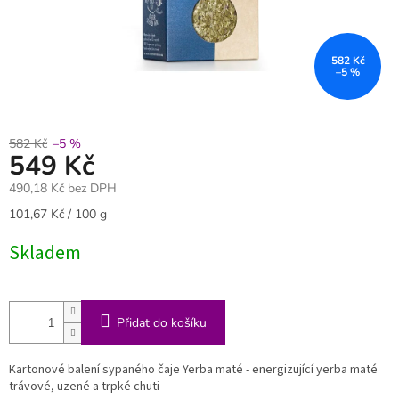
582 Kč
–5 %
582 Kč
–5 %
549 Kč
490,18 Kč bez DPH
Měrná
101,67 Kč / 100 g
cena:
Skladem
Přidat do košíku
Kartonové balení sypaného čaje Yerba maté - energizující yerba maté
trávové, uzené a trpké chuti