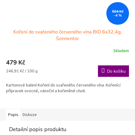
504 Kč
–4 %
Koření do svařeného červeného vína BIO 6x32,4g,
Sonnentor
Skladem
479 Kč
Měrná
246,91 Kč / 100 g
Do košíku
cena:
Kartonové balení Koření do svařeného červeného vína. Kořenící
přípravek ovocné, vánoční a kořeněné chuti.
Popis
Diskuze
Detailní popis produktu