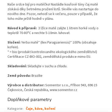
Naše srdce bijí pro matéčko! Nasládle kouřové tóny čaj maté
získává díky šetrnému pražení listů. Skvěle vás nastartuje do
nového dne. Pozor, nehodí se k večeru, pouze v případě, že
toho máte ještě hodně v plánu.
Návod k přípravě:
3 lžíce maté zalijte 1 litrem horké vody o
teplotě 70-80°C a nechte 5-10min. luhovat.
Složení:
Yerba m
até* (Ilex Paraguariensis)* 100% (obsahuje
kofein).
* = bio (produkt kontrolovaného ekologického zemědělství)
Certifikace CZ-BIO-002, zemědělská produkce mimo EU.
Skladování:
Skladujte v suchu a chladu.
Země původu:
Brazílie
Výrobce a distributor:
Sonnentor s.r.o., Příhon 943, 696 15
Čejkovice, Česká republika, www.sonnentor.cz
Doplňkové parametry
Kategorie
:
Čaje, káva, koření