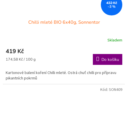
432 Kč
–3 %
Chilli mleté BIO 6x40g, Sonnentor
Skladem
419 Kč
Měrná
174,58 Kč / 100 g
Do košíku
cena:
Kartonové balení koření Chilli mleté. Ostrá chuť chilli pro přípravu
pikantních pokrmů
Kód:
SON409