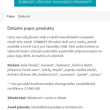
ZOBRAZIT VŠECHNY SOUVISEJÍCÍ PRODUKTY
Popis
Diskuze
Detailní popis produktu
Curry má svůj původ v Indii a odráží neuvěřitelně rozmanité
chutě této země. SONNENTOR nabízí dvě curry směsi, jemně
nasládlé a ostré Curry pro fanoušky Chilli. Obě směsi koření se
výborně hodí k rýžovým pokrmům a pokrmům připravovaným na
pánvi typu WOK, ke kuřeti a k zelenině.
Složení
: kmín římský*, koriandr*, kurkuma*, hořčice žlutá*,
pískavice řecké seno*, šalvěj, fenykl*, paprika sladká mletá*,
mořská sůl konv.4%, bobkový list*, rozmarýn*, tymián*, zázvor*.
* = bio (produkt kontrolovaného ekologického zemědělství)
certifikace CZ-BIO-002
Skladování:
Skladovat v suchu a chladu.
Země původu:
Zemědělská produkce EU/mimo EU.