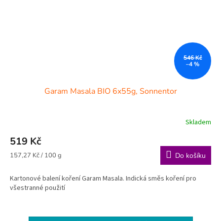
546 Kč
–4 %
Garam Masala BIO 6x55g, Sonnentor
Skladem
519 Kč
Měrná
157,27 Kč / 100 g
Do košíku
cena:
Kartonové balení koření Garam Masala. Indická směs koření pro
všestranné použití