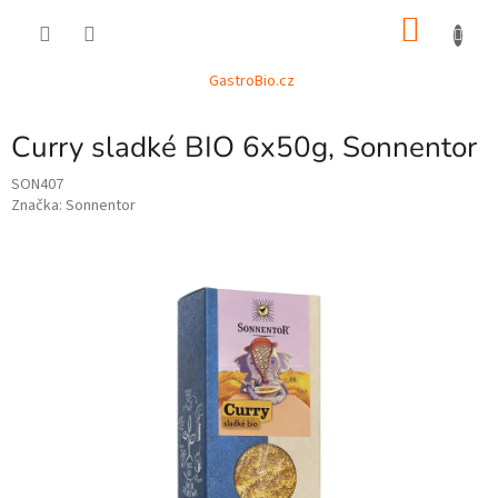
Přejít
NÁKU
na
obsah
KOŠÍK
GastroBio.cz
Curry sladké BIO 6x50g, Sonnentor
SON407
Značka:
Sonnentor