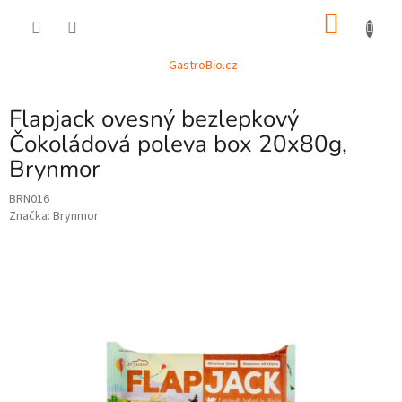
Přejít
NÁKU
na
obsah
KOŠÍK
GastroBio.cz
Flapjack ovesný bezlepkový
Čokoládová poleva box 20x80g,
Brynmor
BRN016
Značka:
Brynmor