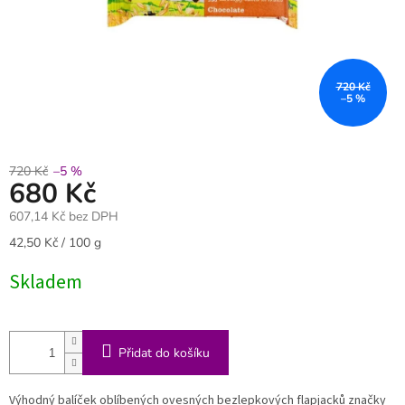
720 Kč
–5 %
720 Kč
–5 %
680 Kč
607,14 Kč bez DPH
Měrná
42,50 Kč / 100 g
cena:
Skladem
Přidat do košíku
Výhodný balíček oblíbených ovesných bezlepkových flapjacků značky