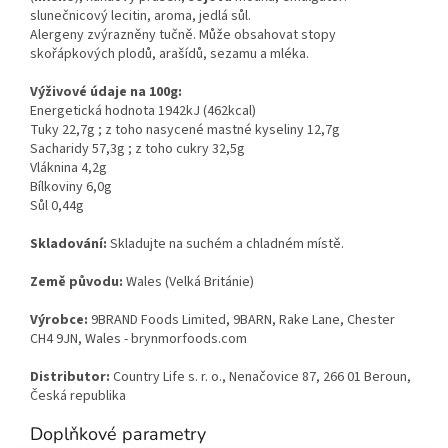
slunečnicový lecitin, aroma, jedlá sůl
.
Alergeny zvýrazněny tučně. Může obsahovat stopy
skořápkových plodů, arašídů, sezamu a mléka.
Výživové údaje na 100g:
Energetická hodnota 1942kJ (462kcal)
Tuky 22,7g ; z toho nasycené mastné kyseliny 12,7g
Sacharidy 57,3g ; z toho cukry 32,5g
Vláknina 4,2g
Bílkoviny 6,0g
Sůl 0,44g
Skladování:
Skladujte na suchém a chladném místě.
Země původu:
Wales (Velká Británie)
Výrobce:
9BRAND Foods Limited, 9BARN, Rake Lane, Chester
CH4 9JN, Wales - brynmorfoods.com
Distributor:
Country Life s. r. o., Nenačovice 87, 266 01 Beroun,
Česká republika
Doplňkové parametry