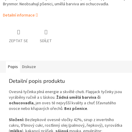
Brynmor. Neobsahují pšenici, umělá barviva ani ochucovadla.
Detailní informace
ZEPTAT SE
SDÍLET
Popis
Diskuze
Detailní popis produktu
Ovesná tyčinka plná energie a skvělé chuti. Flapjack tyčinky jsou
vyráběny ručně a s láskou.
Žádná umělá barviva či
ochucovadla
, jen oves té nejvyšší kvality a chuť šťavnatého
ovoce nebo křupavých ořechů.
Bez pšenice
.
Složení:
Bezlepkové ovesné vločky 42%,
sirup z invertního
cukru, třtinový cukr, rostlinný olej (palmový, řepkový), syrovátka
(
mléko
), kakaový prášek,
sójová
mouka, emulgátor: