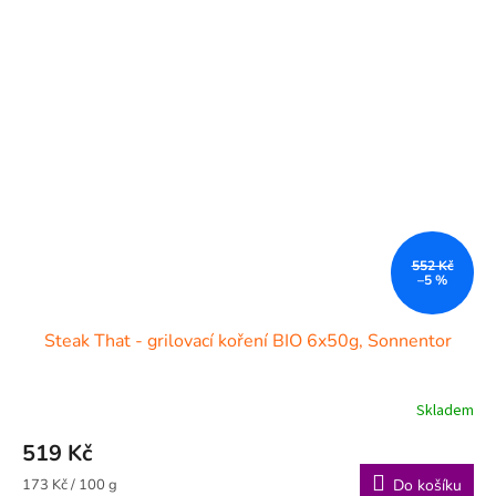
552 Kč
–5 %
Steak That - grilovací koření BIO 6x50g, Sonnentor
Skladem
519 Kč
Měrná
173 Kč / 100 g
Do košíku