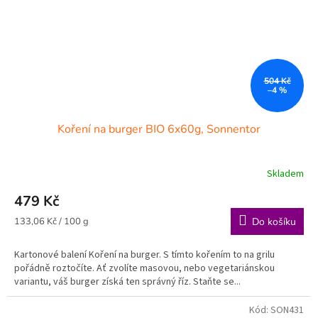
504 Kč
–4 %
Koření na burger BIO 6x60g, Sonnentor
Skladem
479 Kč
Měrná
133,06 Kč / 100 g
Do košíku
cena:
Kartonové balení Koření na burger. S tímto kořením to na grilu
pořádně roztočíte. Ať zvolíte masovou, nebo vegetariánskou
variantu, váš burger získá ten správný říz. Staňte se...
Kód:
SON431