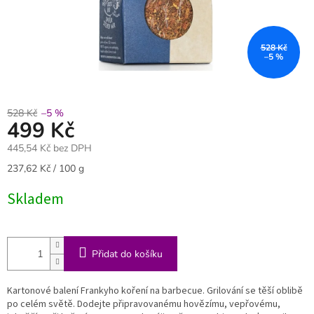
528 Kč
–5 %
528 Kč
–5 %
499 Kč
445,54 Kč bez DPH
Měrná
237,62 Kč / 100 g
cena:
Skladem
Přidat do košíku
Kartonové balení Frankyho koření na barbecue. Grilování se těší oblibě
po celém světě. Dodejte připravovanému hovězímu, vepřovému,