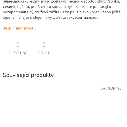
jehněčímu či kuřecímu masu zcela výjimečnou osobitou chuť. Paprika,
česnek, rajčata, pepř, chilli a spousta bylinek se jistě postarají o
nezapomenutelný chuťový zážitek. Lze použít jako koření, nebo ještě
lépe, smíchejte s olejem a vytvořit tak skvělou marinádu.
Detailní informace
ZEPTAT SE
SDÍLET
Související produkty
Kód:
SON436