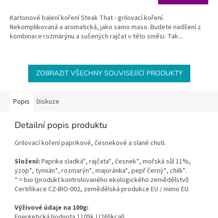
cena:
Kartonové balení koření Steak That - grilovací koření.
Nekomplikovaná a aromatická, jako samo maso. Budete nadšení z
kombinace rozmarýnu a sušených rajčat v této směsi. Tak...
ZOBRAZIT VŠECHNY SOUVISEJÍCÍ PRODUKTY
Popis
Diskuze
Detailní popis produktu
Grilovací koření paprikové,
česnekové a slané chuti.
Složení:
Paprika sladká*, rajčata*, česnek*, mořská sůl 11%,
yzop*, tymián*, rozmarýn*, majoránka*, pepř černý*, chilli*.
* = bio (produkt kontrolovaného ekologického zemědělství)
Certifikace CZ-BIO-002, zemědělská produkce EU / mimo EU.
Výživové údaje na 100g:
Energetická hodnota 1105kJ (265kcal)