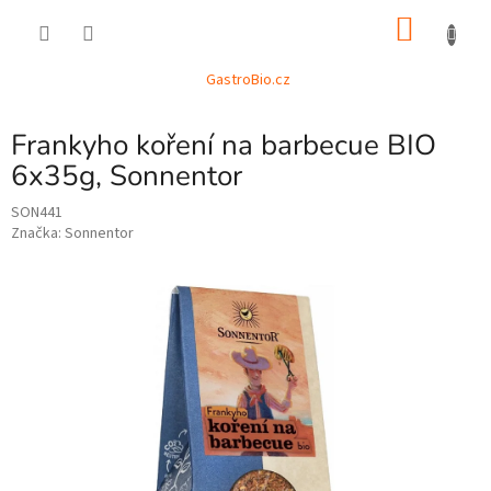
Přejít
NÁKU
na
obsah
KOŠÍK
GastroBio.cz
Frankyho koření na barbecue BIO
6x35g, Sonnentor
SON441
Značka:
Sonnentor