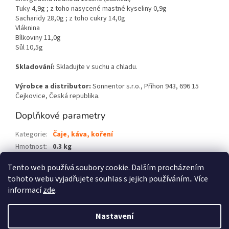
Tuky 4,9g ; z toho nasycené mastné kyseliny 0,9g
Sacharidy 28,0g ; z toho cukry 14,0g
Vláknina
Bílkoviny 11,0g
Sůl 10,5g
Skladování:
S
kladujte v suchu a chladu.
Výrobce a distributor:
Sonnentor s.r.o., Příhon 943, 696 15
Čejkovice, Česká republika.
Doplňkové parametry
Kategorie
:
Čaje, káva, koření
Hmotnost
:
0.3 kg
EAN
:
9004145307629
Tento web používá soubory cookie. Dalším procházením
tohoto webu vyjadřujete souhlas s jejich používáním.. Více
Z
informací
zde
.
á
p
Vytvořil Shoptet
Nastavení
!!! UPOZORNĚNÍ !!! Vážení zákazníci, děkujeme, že máte zájem u nás
a
nakoupit, ale vzhledem k extrémnímu nárustu objednávek za poslední