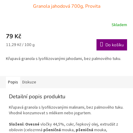
Granola jahodová 700g, Provita
Skladem
79 Kč
Měrná
11,29 Kč / 100 g
Do košíku
cena:
Křupavá granola s lyofilizovanými jahodami, bez palmového tuku.
Popis
Diskuze
Detailní popis produktu
Křupavá granola s lyofilizovanými malinami, bez palmového tuku.
Vhodné konzumovat s mlékem nebo jogurtem.
Složení:
Ovesné
vločky 44,5%, cukr, řepkový olej, extrudát z
obilovin (celozrnná
pšeničná
mouka,
pšeničná
mouka,