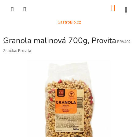
Přejít
NÁKU
na
obsah
KOŠÍK
GastroBio.cz
Granola malinová 700g, Provita
PRV402
Značka:
Provita