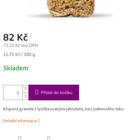
82 Kč
73,21 Kč bez DPH
Měrná
11,71 Kč / 100 g
cena:
Skladem
Přidat do košíku
Křupavá granola s lyofilizovanými jahodami, bez palmového tuku.
Detailní informace