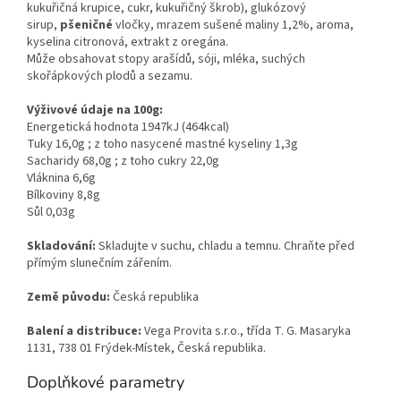
kukuřičná krupice, cukr, kukuřičný škrob), glukózový
sirup,
pšeničné
vločky, mrazem sušené maliny 1,2%, aroma,
kyselina citronová, extrakt z oregána.
Může obsahovat stopy arašídů, sóji, mléka, suchých
skořápkových plodů a sezamu.
Výživové údaje na 100g:
Energetická hodnota 1947kJ (464kcal)
Tuky 16,0g ; z toho nasycené mastné kyseliny 1,3g
Sacharidy 68,0g ; z toho cukry 22,0g
Vláknina 6,6g
Bílkoviny 8,8g
Sůl 0,03g
Skladování:
Skladujte v suchu, chladu a temnu
. Chraňte před
přímým slunečním zářením.
Země původu:
Česká republika
Balení a distribuce:
Vega Provita s.r.o., třída T. G. Masaryka
1131, 738 01 Frýdek-Místek, Česká republika.
Doplňkové parametry