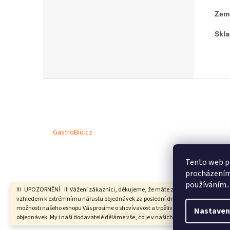
Zem
Skla
Z
á
p
a
t
GastroBio.cz
í
Tento web po
procházením 
používáním..
!!! UPOZORNĚNÍ !!! Vážení zákazníci, děkujeme, že máte zájem u nás nakoupit,
vzhledem k extrémnímu nárustu objednávek za poslední dny a omezené skladov
možnosti našeho eshopu Vás prosíme o shovívavost a trpělivost s vyřizováním
Nastaven
Copyright 2026
GastroBio.cz
. Všechna práva vyhrazena.
objednávek. My i naši dodavatelé děláme vše, co je v našich silách. Děkujeme.