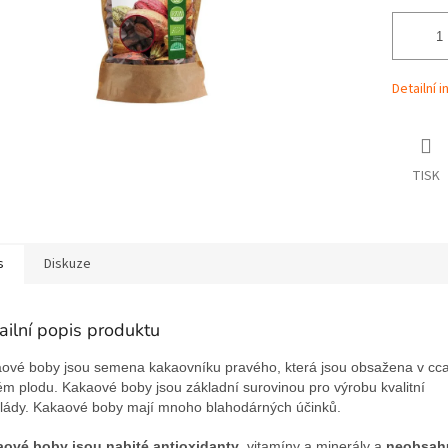
Detailní 
TISK
s
Diskuze
ailní popis produktu
ové boby jsou semena kakaovníku pravého, která jsou obsažena v cc
ém plodu. Kakaové boby jsou základní surovinou pro výrobu kvalitní
lády. Kakaové boby mají mnoho blahodárných účinků.
ové boby jsou nabité antioxidanty
, vitamíny a minerály a
neobsahu