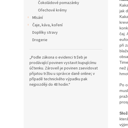
Čokoládové pomazánky
Kaka
Ořechové krémy
jak 
Kak
Mlsání
krev
Čaje, káva, koření
konk
Doplňky stravy
čaj. 
Drogerie
eufo
při 
blaž
obsa
„Podle zákona o evidenci tržeb je
prodávající povinen vystavit kupujícímu
Tim
účtenku. Zároveň je povinen zaevidovat
než 
přijatou tržbu u správce daně online; v
hmot
případě technického výpadku pak
nejpozději do 48 hodin.“
Po o
musl
praž
pros
Slož
kter
výji