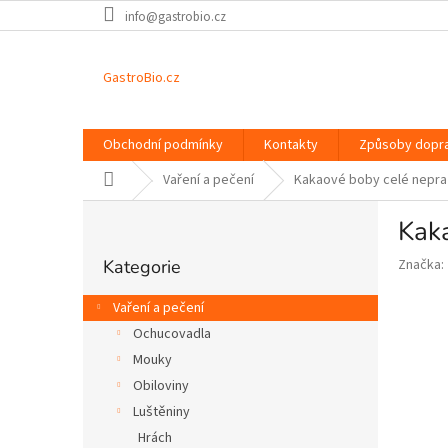
Přejít
info@gastrobio.cz
na
obsah
GastroBio.cz
Obchodní podmínky
Kontakty
Způsoby dopr
Domů
Vaření a pečení
Kakaové boby celé nepra
P
Kak
o
Přeskočit
s
Kategorie
Značka:
kategorie
t
r
Vaření a pečení
a
Ochucovadla
n
Mouky
n
í
Obiloviny
p
Luštěniny
a
Hrách