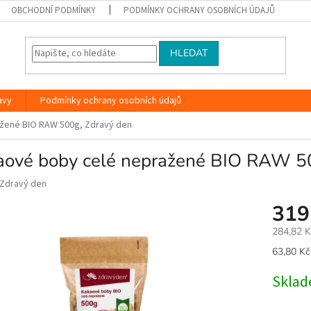
OBCHODNÍ PODMÍNKY
PODMÍNKY OCHRANY OSOBNÍCH ÚDAJŮ
HLEDAT
avy
Podmínky ochrany osobních údajů
žené BIO RAW 500g, Zdravý den
aové boby celé nepražené BIO RAW 5
Zdravý den
319
284,82 
Měrná
63,80 Kč
cena:
Skla