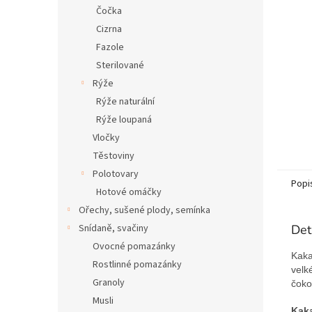
n
Čočka
e
Cizrna
l
Fazole
Sterilované
Rýže
Rýže naturální
Rýže loupaná
Vločky
Těstoviny
Polotovary
Popi
Hotové omáčky
Ořechy, sušené plody, semínka
Snídaně, svačiny
Det
Ovocné pomazánky
Kaka
Rostlinné pomazánky
velk
Granoly
čoko
Musli
Kaka