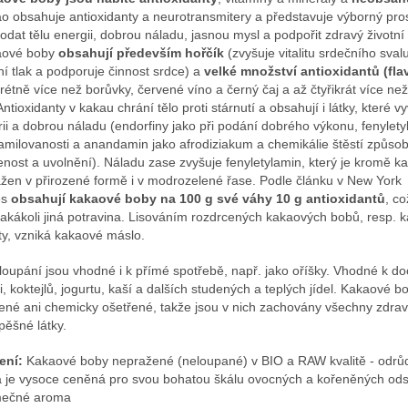
o obsahuje antioxidanty a neurotransmitery a představuje výborný pro
dodat tělu energii, dobrou náladu, jasnou mysl a podpořit zdravý životní 
aové boby
obsahují především hořčík
(zvyšuje vitalitu srdečního svalu
ní tlak a podporuje činnost srdce) a
velké množství antioxidantů (fl
rétně více než borůvky, červené víno a černý čaj a až čtyřikrát více ne
Antioxidanty v kakau chrání tělo proti stárnutí a obsahují i látky, které vy
rii a dobrou náladu (endorfiny jako při podání dobrého výkonu, fenylety
zamilovanosti a anandamin jako afrodiziakum a chemikálie štěstí způsob
enost a uvolnění). Náladu zase zvyšuje fenyletylamin, který je kromě k
žen v přirozené formě i v modrozelené řase. Podle článku v New York
es
obsahují kakaové boby na 100 g své váhy 10 g antioxidantů
, co
jakákoli jiná potravina. Lisováním rozdrcených kakaových bobů, resp. 
y, vzniká kakaové máslo.
loupání jsou vhodné i k přímé spotřebě, např. jako oříšky. Vhodné k d
i, koktejlů, jogurtu, kaší a dalších studených a teplých jídel. Kakaové b
ené ani chemicky ošetřené, takže jsou v nich zachovány všechny zdrav
pěšné látky.
ení:
Kakaové boby nepražené (neloupané) v BIO a RAW kvalitě - odrůda
á je vysoce ceněná pro svou bohatou škálu ovocných a kořeněných ods
mečné aroma