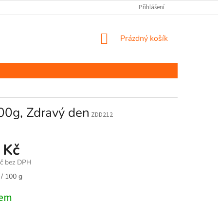
Přihlášení
NÁKUPNÍ
Prázdný košík
KOŠÍK
00g, Zdravý den
ZDD212
 Kč
Kč bez DPH
 / 100 g
dem