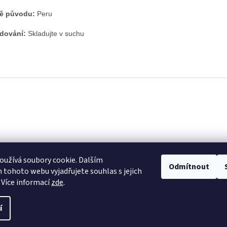
ě původu:
Peru
dování:
Skladujte v suchu
užívá soubory cookie. Dalším
Odmítnout
tohoto webu vyjadřujete souhlas s jejich
 Více informací
zde
.
 ale
é
í
Upravit nastavení cookies