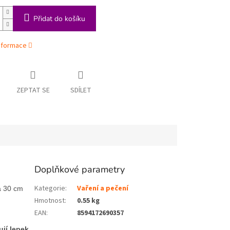
Přidat do košíku
informace
ZEPTAT SE
SDÍLET
Doplňkové parametry
Kategorie
:
Vaření a pečení
a 30 cm
Hmotnost
:
0.55 kg
EAN
:
8594172690357
jí lepek
.