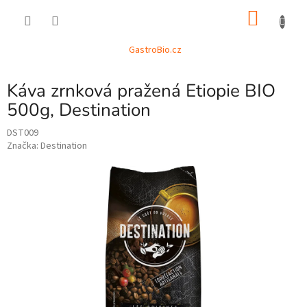
Přejít
NÁKU
na
obsah
KOŠÍK
GastroBio.cz
Káva zrnková pražená Etiopie BIO
500g, Destination
DST009
Značka:
Destination