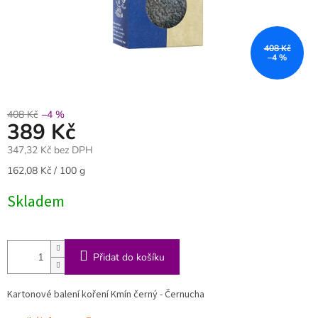
408 Kč
–4 %
408 Kč
–4 %
389 Kč
347,32 Kč bez DPH
Měrná
162,08 Kč / 100 g
cena:
Skladem
Přidat do košíku
Kartonové balení koření Kmín černý - Černucha