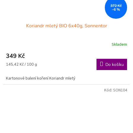
372 Kč
–6 %
Koriandr mletý BIO 6x40g, Sonnentor
Skladem
349 Kč
Měrná
145,42 Kč / 100 g
Do košíku
cena:
Kartonové balení koření Koriandr mletý
Kód:
SON104