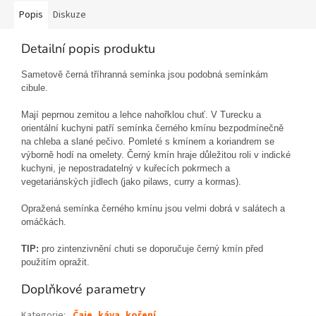
Popis
Diskuze
Detailní popis produktu
Sametově černá tříhranná semínka jsou podobná semínkám
cibule.
Mají peprnou zemitou a lehce nahořklou chuť. V Turecku a
orientální kuchyni patří semínka černého kmínu bezpodmínečně
na chleba a slané pečivo. Pomleté s kmínem a koriandrem se
výborně hodí na omelety. Černý kmín hraje důležitou roli v indické
kuchyni, je nepostradatelný v kuřecích pokrmech a
vegetariánských jídlech (jako pilaws, curry a kormas).
Opražená semínka černého kmínu jsou velmi dobrá v salátech a
omáčkách.
TIP:
pro zintenzivnění chuti se doporučuje černý kmín před
použitím opražit.
Doplňkové parametry
Kategorie
:
Čaje, káva, koření