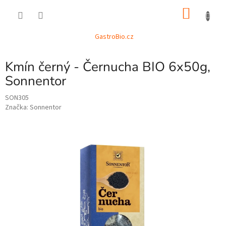
Přejít
NÁKU
na
obsah
KOŠÍK
GastroBio.cz
Kmín černý - Černucha BIO 6x50g,
Sonnentor
SON305
Značka:
Sonnentor