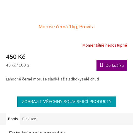
Moruše černá 1kg, Provita
Momentálně nedostupné
450 Kč
Měrná
45 Kč / 100 g
Do košíku
cena:
Lahodné černé moruše sladké až sladkokyselé chuti
ZOBRAZIT VŠECHNY SOUVISEJÍCÍ PRODUKTY
Popis
Diskuze