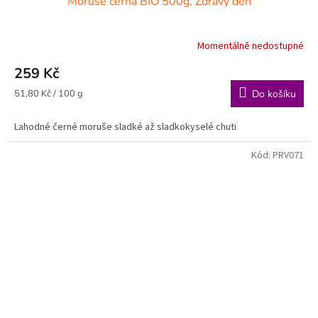
Moruše černá BIO 500g, Zdravý den
Momentálně nedostupné
259 Kč
Měrná
51,80 Kč / 100 g
Do košíku
cena:
Lahodné černé moruše sladké až sladkokyselé chuti
Kód:
PRV071