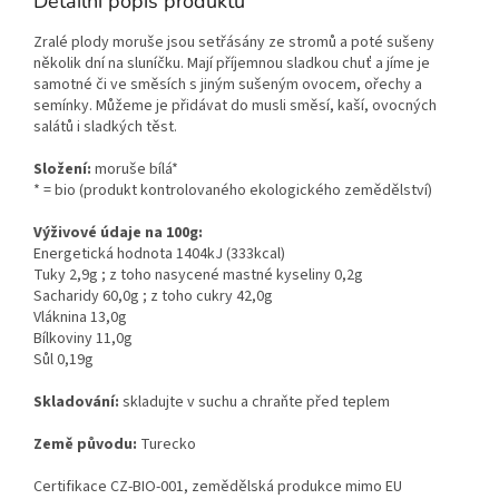
Detailní popis produktu
Zralé plody moruše jsou setřásány ze stromů a poté sušeny
několik dní na sluníčku. Mají příjemnou sladkou chuť a jíme je
samotné či ve směsích s jiným sušeným ovocem, ořechy a
semínky. Můžeme je přidávat do musli směsí, kaší, ovocných
salátů i sladkých těst.
Složení:
moruše bílá*
* = bio (produkt kontrolovaného ekologického zemědělství)
Výživové údaje na 100g:
Energetická hodnota 1404kJ (333kcal)
Tuky 2,9g ; z toho nasycené mastné kyseliny 0,2g
Sacharidy 60,0g ; z toho cukry 42,0g
Vláknina 13,0g
Bílkoviny 11,0g
Sůl 0,19g
Skladování:
skladujte v suchu a chraňte před teplem
Země původu:
Turecko
Certifikace CZ-BIO-001, zemědělská produkce mimo EU