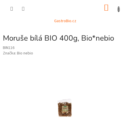
Přejít
NÁKU
na
obsah
KOŠÍK
GastroBio.cz
Moruše bílá BIO 400g, Bio*nebio
BIN116
Značka:
Bio nebio