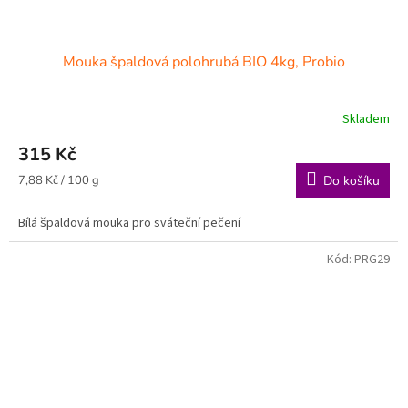
Mouka špaldová polohrubá BIO 4kg, Probio
Skladem
315 Kč
Měrná
7,88 Kč / 100 g
Do košíku
cena:
Bílá špaldová mouka pro sváteční pečení
Kód:
PRG29