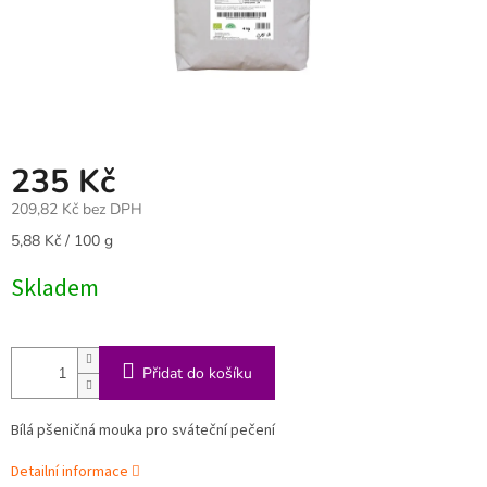
235 Kč
209,82 Kč bez DPH
Měrná
5,88 Kč / 100 g
cena:
Skladem
Přidat do košíku
Bílá pšeničná mouka pro sváteční pečení
Detailní informace