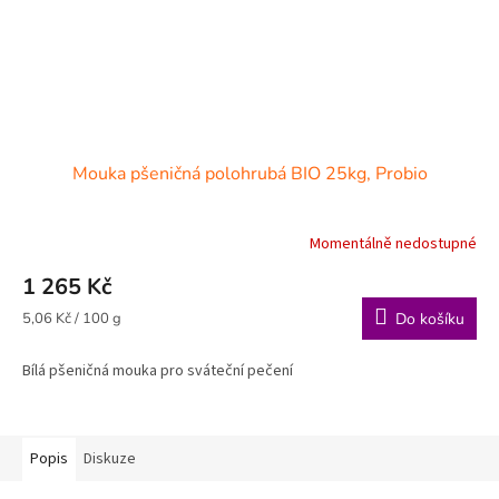
Mouka pšeničná polohrubá BIO 25kg, Probio
Momentálně nedostupné
1 265 Kč
Měrná
5,06 Kč / 100 g
Do košíku
cena:
Bílá pšeničná mouka pro sváteční pečení
Popis
Diskuze