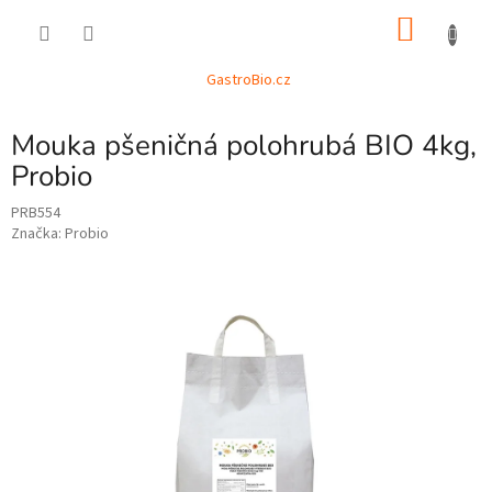
Přejít
NÁKU
na
obsah
KOŠÍK
GastroBio.cz
Mouka pšeničná polohrubá BIO 4kg,
Probio
PRB554
Značka:
Probio