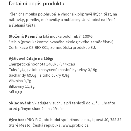
Detailní popis produktu
Pšeničná mouka polohrubá je vhodná k přípravě litých těst, na
bábovky, perníky, makovníky a bublaniny. Je vhodná na třená
a šlehaná těsta.
Složení:
Pšeničná
bílá mouka polohrubá* 100%.
* = bio (produkt kontrolovaného ekologického zemědělství)
Certifikace CZ-BIO-001, zemědělská produkce EU.
Výživové údaje na 100g:
Energetická hodnota 1460kJ (344kcal)
Tuky 1,4g ; z toho nasycené mastné kyseliny 0,19g
Sacharidy 69,6g ; z toho cukry 0,8g
Vláknina 3,7g
Bílkoviny 11,3g
Sůl 0,0g
Skladování:
Skladujte v suchu a při teplotě do 25°C
. Chraňte
před přímým slunečním zářením.
Výrobce:
PRO-BIO, obchodní společnost s r.o., Lipová 40, 788 32
Staré Město, Česká republika, www.probio.cz