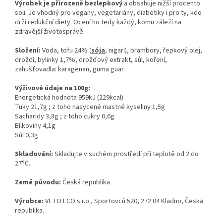
Výrobek je přirozeně bezlepkový
a obsahuje nižší procento
soli. Je vhodný pro vegany, vegetariány, diabetiky i pro ty, kdo
drží redukční diety. Ocení ho tedy každý, komu záleží na
zdravější životosprávě.
Složení:
Voda, tofu 24% (
sója
, nigari), brambory, řepkový olej,
droždí, bylinky 1,7%, drožďový extrakt, sůl, koření,
zahušťovadla: karagenan, guma guar.
Výživové údaje na 100g:
Energetická hodnota 959kJ (229kcal)
Tuky 21,7g ; z toho nasycené mastné kyseliny 1,5g
Sacharidy 3,8
g ; z toho cukry 0,6g
Bílkoviny 4,1g
Sůl 0,3g
Skladování:
Skladujte v suchém prostředí při teplotě od 2 do
27°C.
Země původu:
Česká republika
Výrobce:
VETO ECO s.r.o., Sportovců 520, 272 04 Kladno, Česká
republika.