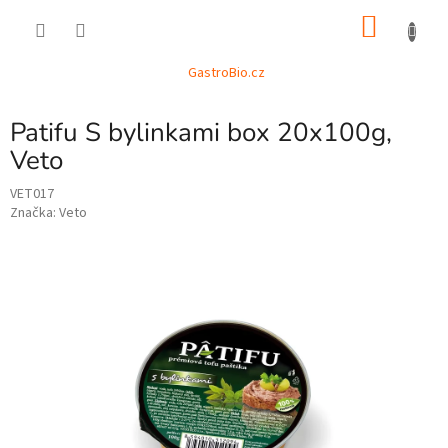
Přejít
NÁKU
na
obsah
KOŠÍK
GastroBio.cz
Patifu S bylinkami box 20x100g,
Veto
VET017
Značka:
Veto