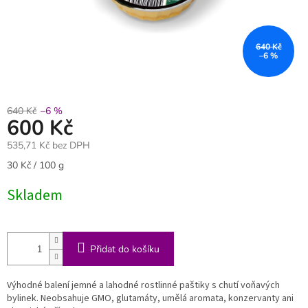
640 Kč
–6 %
640 Kč
–6 %
600 Kč
535,71 Kč bez DPH
Měrná
30 Kč / 100 g
cena:
Skladem
Přidat do košíku
Výhodné balení jemné a lahodné rostlinné paštiky s chutí voňavých
bylinek. Neobsahuje GMO, glutamáty, umělá aromata, konzervanty ani