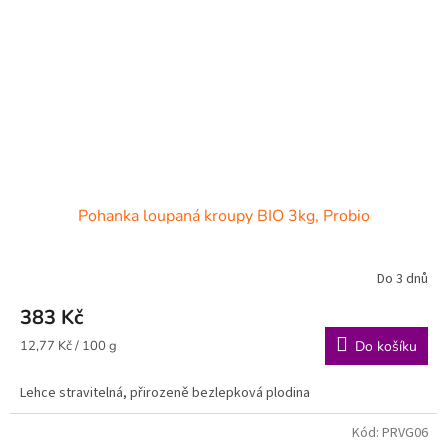
Pohanka loupaná kroupy BIO 3kg, Probio
Do 3 dnů
383 Kč
Měrná
12,77 Kč / 100 g
Do košíku
cena:
Lehce stravitelná, přirozeně bezlepková plodina
Kód:
PRVG06