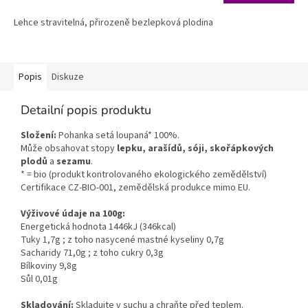
cena:
Lehce stravitelná, přirozeně bezlepková plodina
Popis
Diskuze
Detailní popis produktu
Složení:
Pohanka setá loupaná* 100%.
Může obsahovat stopy
lepku, arašídů, sóji, skořápkových
plodů
a
sezamu
.
* = bio (produkt kontrolovaného ekologického zemědělství)
Certifikace CZ-BIO-001, zemědělská produkce mimo EU.
Výživové údaje na 100g:
Energetická hodnota 1446kJ (346kcal)
Tuky 1,7g ; z toho nasycené mastné kyseliny 0,7g
Sacharidy 71,0g ; z toho cukry 0,3g
Bílkoviny 9,8g
Sůl 0,01g
Skladování:
Skladujte v suchu a chraňte před teplem.