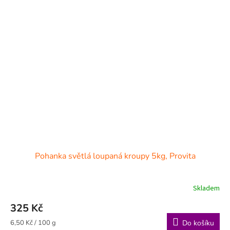
Pohanka světlá loupaná kroupy 5kg, Provita
Skladem
325 Kč
Měrná
6,50 Kč / 100 g
Do košíku