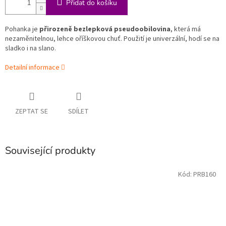
Přidat do košíku
Pohanka je
přirozeně bezlepková pseudoobilovina
, která má
nezaměnitelnou, lehce oříškovou chuť. Použití je univerzální, hodí se na
sladko i na slano.
Detailní informace
ZEPTAT SE
SDÍLET
Související produkty
Kód:
PRB160