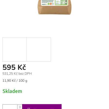
595 Kč
531,25 Kč bez DPH
Měrná
11,90 Kč / 100 g
cena:
Skladem