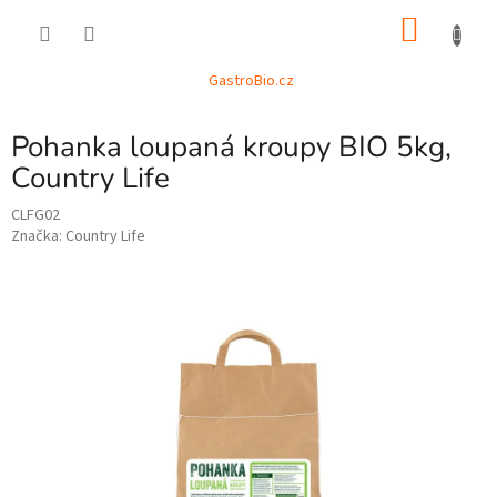
Přejít
NÁKU
na
obsah
KOŠÍK
GastroBio.cz
Pohanka loupaná kroupy BIO 5kg,
Country Life
CLFG02
Značka:
Country Life