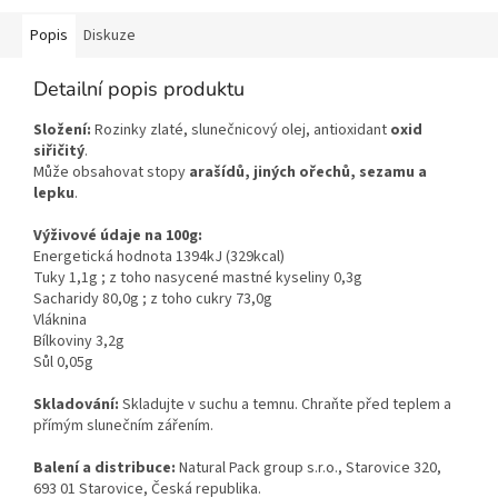
Popis
Diskuze
Detailní popis produktu
Složení:
Rozinky zlaté, slunečnicový olej, antioxidant
oxid
siřičitý
.
Může obsahovat stopy
arašídů, jiných
ořechů, sezamu a
lepku
.
Výživové údaje na 100g:
Energetická hodnota 1394kJ (329kcal)
Tuky 1,1g ; z toho nasycené mastné kyseliny 0,3g
Sacharidy 80,0g ; z toho cukry 73,0g
Vláknina
Bílkoviny 3,2g
Sůl 0,05g
Skladování:
Skladujte v suchu a temnu. Chraňte před teplem a
přímým slunečním zářením.
Balení a distribuce:
Natural Pack group s.r.o., Starovice 320,
693 01 Starovice, Česká republika.