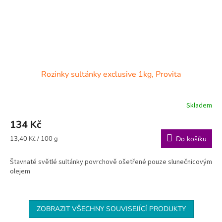
Rozinky sultánky exclusive 1kg, Provita
Skladem
134 Kč
Měrná
13,40 Kč / 100 g
Do košíku
cena:
Štavnaté světlé sultánky povrchově ošetřené pouze slunečnicovým
olejem
ZOBRAZIT VŠECHNY SOUVISEJÍCÍ PRODUKTY