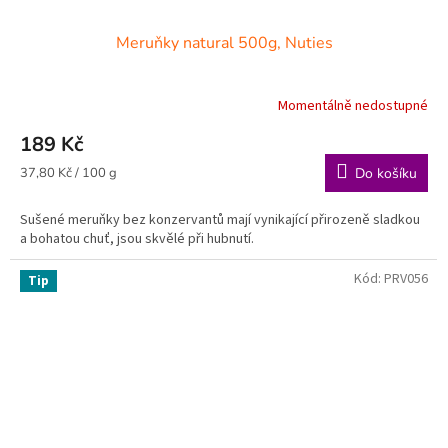
Meruňky natural 500g, Nuties
Momentálně nedostupné
189 Kč
Měrná
37,80 Kč / 100 g
Do košíku
cena:
Sušené meruňky bez konzervantů mají vynikající přirozeně sladkou
a bohatou chuť, jsou skvělé při hubnutí.
Kód:
PRV056
Tip