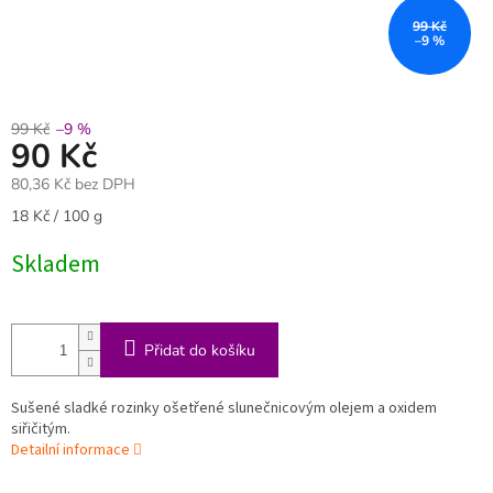
99 Kč
–9 %
99 Kč
–9 %
90 Kč
80,36 Kč bez DPH
Měrná
18 Kč / 100 g
cena:
Skladem
Přidat do košíku
Sušené sladké rozinky ošetřené slunečnicovým olejem a oxidem
siřičitým.
Detailní informace