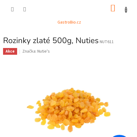
Přejít
NÁKU
na
obsah
KOŠÍK
GastroBio.cz
Rozinky zlaté 500g, Nuties
NUT611
Značka:
Nutie's
Akce