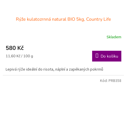
Rýže kulatozrnná natural BIO 5kg, Country Life
Skladem
580 Kč
Měrná
11,60 Kč / 100 g
Do košíku
cena:
Lepivá rýže ideální do risota, náplní a zapékaných pokrmů
Kód:
PRB358