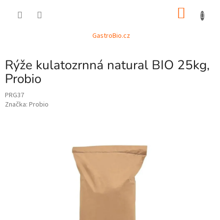
Přejít
NÁKU
na
obsah
KOŠÍK
GastroBio.cz
Rýže kulatozrnná natural BIO 25kg,
Probio
PRG37
Značka:
Probio