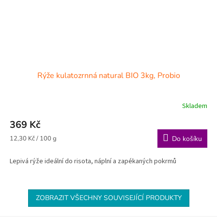
Rýže kulatozrnná natural BIO 3kg, Probio
Skladem
369 Kč
Měrná
12,30 Kč / 100 g
Do košíku
cena:
Lepivá rýže ideální do risota, náplní a zapékaných pokrmů
ZOBRAZIT VŠECHNY SOUVISEJÍCÍ PRODUKTY