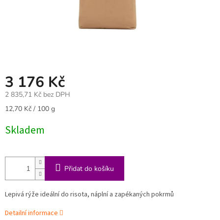
3 176 Kč
2 835,71 Kč bez DPH
Měrná
12,70 Kč / 100 g
cena:
Skladem
Přidat do košíku
Lepivá rýže ideální do risota, náplní a zapékaných pokrmů
Detailní informace