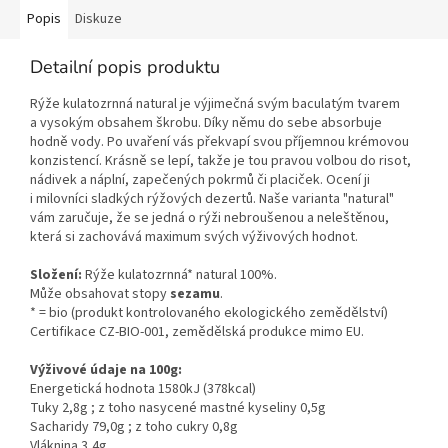
Popis
Diskuze
Detailní popis produktu
Rýže kulatozrnná natural je výjimečná svým baculatým tvarem
a vysokým obsahem škrobu. Díky němu do sebe absorbuje
hodně vody. Po uvaření vás překvapí svou příjemnou krémovou
konzistencí. Krásně se lepí, takže je tou pravou volbou do risot,
nádivek a náplní, zapečených pokrmů či placiček. Ocení ji
i milovníci sladkých rýžových dezertů. Naše varianta "natural"
vám zaručuje, že se jedná o rýži nebroušenou a neleštěnou,
která si zachovává maximum svých výživových hodnot.
Složení:
Rýže kulatozrnná* natural 100%.
Může obsahovat stopy
sezamu
.
* = bio (produkt kontrolovaného ekologického zemědělství)
Certifikace CZ-BIO-001, zemědělská produkce mimo EU.
Výživové údaje na 100g:
Energetická hodnota 1580kJ (378kcal)
Tuky 2,8g ; z toho nasycené mastné kyseliny 0,5g
Sacharidy 79,0g ; z toho cukry 0,8g
Vláknina 3,4g