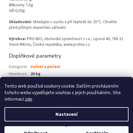
Bílkoviny 7,5g
Sůl 0,03g
Skladování:
Skladujte v suchu a při teplotě do 25°C
. Chraňte
před přímým slunečním zářením.
Výrobce:
PRO-BIO, obchodní společnost s r.o., Lipová 40, 788 32
Staré Město, Česká republika, www.probio.cz
Doplňkové parametry
Kategorie
:
Vaření a pečení
Hmotnost
:
26 kg
EAN
:
8595582413246
Tento web používá soubory cookie. Dalším procházením
tohoto webu vyjadřujete souhlas s jejich používáním.. Více
Z
informací
zde
.
á
p
Vytvořil Shoptet
Nastavení
!!! UPOZORNĚNÍ !!! Vážení zákazníci, děkujeme, že máte zájem u nás
a
nakoupit, ale vzhledem k extrémnímu nárustu objednávek za poslední
t
dny a omezené skladové možnosti našeho eshopu Vás prosíme o
Copyright 2026
GastroBio.cz
. Všechna práva vyhrazena.
Upravit
í
shovívavost a trpělivost s vyřizováním objednávek. My i naši