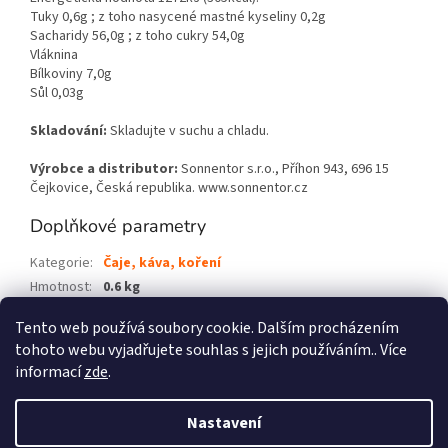
Tuky 0,6g ; z toho nasycené mastné kyseliny 0,2g
Sacharidy 56,0g ; z toho cukry 54,0g
Vláknina
Bílkoviny 7,0g
Sůl 0,03g
Skladování:
Skladujte v suchu a chladu.
Výrobce a distributor:
Sonnentor s.r.o., Příhon 943, 696 15
Čejkovice, Česká republika. www.sonnentor.cz
Doplňkové parametry
Kategorie
:
Čaje, káva, koření
Hmotnost
:
0.6 kg
EAN
:
9004145012615
Tento web používá soubory cookie. Dalším procházením
tohoto webu vyjadřujete souhlas s jejich používáním.. Více
Z
informací
zde
.
á
p
Vytvořil Shoptet
Nastavení
!!! UPOZORNĚNÍ !!! Vážení zákazníci, děkujeme, že máte zájem u nás
a
nakoupit, ale vzhledem k extrémnímu nárustu objednávek za poslední