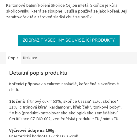
Kartonové balení koření Skořice Cejlon mletá. Skořice je kůra
skořicovníku, která se sloupne, usuší a používá se jako koření. Její
zemito-dřevitá a zároveň sladká chuť se hodí k...
ZOBRAZIT VŠECHNY SOUVISEJÍCÍ PRODUKTY
Popis
Diskuze
Detailní popis produktu
Kořenící přípravek s cukrem
nasládlé, ko
řeněné a skořicové
chuti.
Složení:
Třtinový cukr* 53%, skořice Cassia* 22%, skořice*
11%, citrónová kůra*, kardamom
*, hřebíček*, tonkové boby*
.
* = bio (produkt kontrolovaného ekologického zemědělství)
Certifikace CZ-BIO-002, zemědělská produkce EU / mimo EU.
Výživové údaje na 100g:
Energetická hodnota 1272kJ (305kcal).