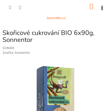
Přejít
NÁKU
na
obsah
KOŠÍK
GastroBio.cz
Skořicové cukrování BIO 6x90g,
Sonnentor
SON430
Značka:
Sonnentor