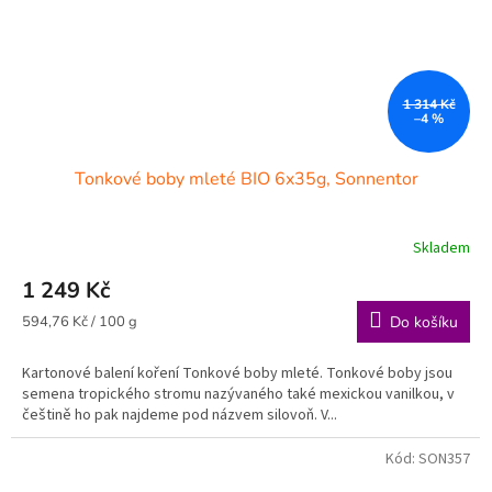
1 314 Kč
–4 %
Tonkové boby mleté BIO 6x35g, Sonnentor
Skladem
1 249 Kč
Měrná
594,76 Kč / 100 g
Do košíku
cena:
Kartonové balení koření Tonkové boby mleté. Tonkové boby jsou
semena tropického stromu nazývaného také mexickou vanilkou, v
češtině ho pak najdeme pod názvem silovoň. V...
Kód:
SON357