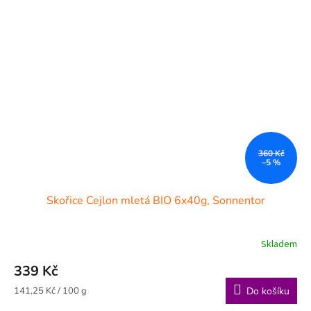
360 Kč
–5 %
Skořice Cejlon mletá BIO 6x40g, Sonnentor
Skladem
339 Kč
Měrná
141,25 Kč / 100 g
Do košíku
cena: