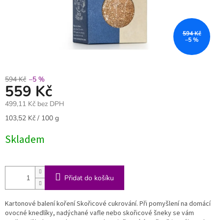
594 Kč
–5 %
594 Kč
–5 %
559 Kč
499,11 Kč bez DPH
Měrná
103,52 Kč / 100 g
cena:
Skladem
Přidat do košíku
Kartonové balení koření Skořicové cukrování. Při pomyšlení na domácí
ovocné knedlíky, nadýchané vafle nebo skořicové šneky se vám