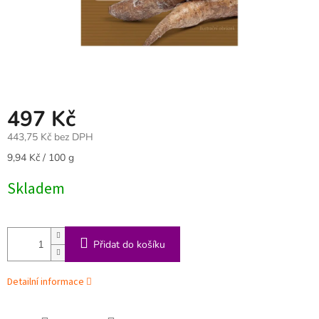
497 Kč
443,75 Kč bez DPH
Měrná
9,94 Kč / 100 g
cena:
Skladem
Přidat do košíku
Detailní informace