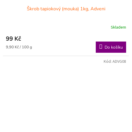
Škrob tapiokový (mouka) 1kg, Adveni
Skladem
99 Kč
Měrná
9,90 Kč / 100 g
Do košíku
cena:
Kód:
ADVG08