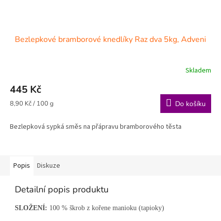
Bezlepkové bramborové knedlíky Raz dva 5kg, Adveni
Skladem
445 Kč
Měrná
8,90 Kč / 100 g
Do košíku
cena:
Bezlepková sypká směs na přápravu bramborového těsta
Popis
Diskuze
Detailní popis produktu
SLOŽENÍ:
100 % škrob z kořene manioku (tapioky)