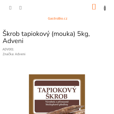
Přejít
NÁKU
na
obsah
KOŠÍK
GastroBio.cz
Škrob tapiokový (mouka) 5kg,
Adveni
ADV001
Značka:
Adveni