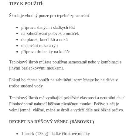
TIPY K POUŽITÍ:
Škrob je vhodný pouze pro tepelné zpracování:
příprava slaných i sladkých těst
na zahušťování polévek a omáček
do placek, knedlíků a noků
obalování masa a ryb
příprava drobenky na koláče
Tapiokový škrob můžete používat samostatně nebo v kombinaci s
jinými bezlepkovými moukami.
Pokud ho chcete použít na zahuštění, rozmíchejte ho nejdříve v
trošce studené vody.
Tapiokový škrob má vynikající pekařské vlastnosti a neutrální chuť.
Plnohodnotně nahradí běžnou pšeničnou mouku. Pečivo z něj je
velmi jemné, vláčné, méně se drolí a vydrží déle než běžné pečivo.
RECEPT NA DÝŇOVÝ VĚNEC (BÁBOVKU)
1 hrnek (125 g) hladké čirokové mouky