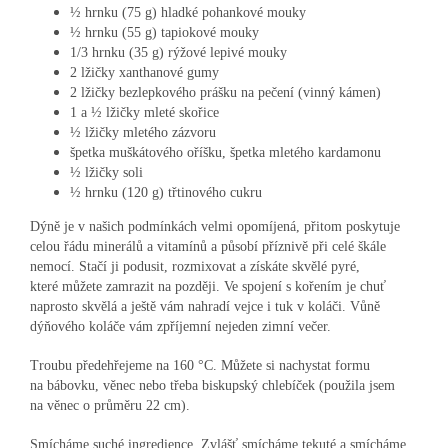
½ hrnku (75 g) hladké pohankové mouky
½ hrnku (55 g) tapiokové mouky
1/3 hrnku (35 g) rýžové lepivé mouky
2 lžičky xanthanové gumy
2 lžičky bezlepkového prášku na pečení (vinný kámen)
1 a ½ lžičky mleté skořice
½ lžičky mletého zázvoru
špetka muškátového oříšku, špetka mletého kardamonu
½ lžičky soli
½ hrnku (120 g) třtinového cukru
Dýně je v našich podmínkách velmi opomíjená, přitom poskytuje
celou řádu minerálů a vitamínů a působí příznivě při celé škále
nemocí. Stačí ji podusit, rozmixovat a získáte skvělé pyré,
které můžete zamrazit na později. Ve spojení s kořením je chuť
naprosto skvělá a ještě vám nahradí vejce i tuk v koláči. Vůně
dýňového koláče vám zpříjemní nejeden zimní večer.
Troubu předehřejeme na 160 °C. Můžete si nachystat formu
na bábovku, věnec nebo třeba biskupský chlebíček (použila jsem
na věnec o průměru 22 cm).
Smícháme suché ingredience. Zvlášť smícháme tekuté a smícháme