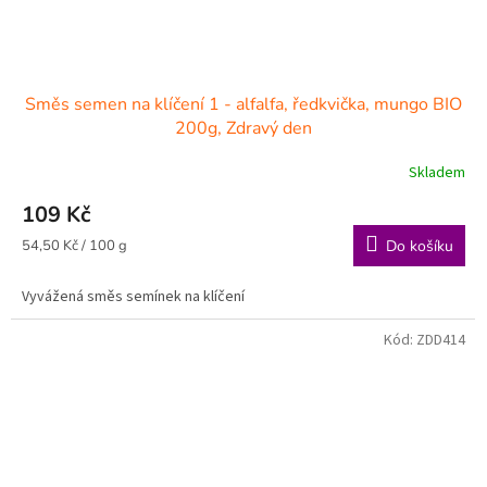
Směs semen na klíčení 1 - alfalfa, ředkvička, mungo BIO
200g, Zdravý den
Skladem
109 Kč
Měrná
54,50 Kč / 100 g
Do košíku
cena:
Vyvážená směs semínek na klíčení
Kód:
ZDD414