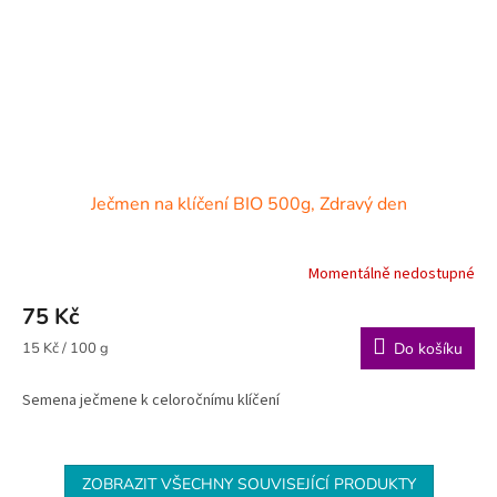
Ječmen na klíčení BIO 500g, Zdravý den
Momentálně nedostupné
75 Kč
Měrná
15 Kč / 100 g
Do košíku
cena:
Semena ječmene k celoročnímu klíčení
ZOBRAZIT VŠECHNY SOUVISEJÍCÍ PRODUKTY