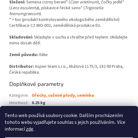
Složení:
S
emena cizrny beraní* (
Cizer arietinum
), čočky jedlé*
(
Lenz esculenta
), pískavice řecké seno* (
Trigonella
foenumgraecum
)
.
* = bio (produkt kontrolovaného ekologického zemědělství)
Certifikace CZ-BIO-002, zemědělská produkce EU.
Skladování:
Skladujte v suchu a chraňte před teplem. Ukládejte
mimo dosah dětí.
Země původu:
Itálie
Distributor:
Aspen team s.r.o., Akátová 1175/3, 182 00 Praha,
Česká republika.
Doplňkové parametry
Kategorie
:
Ořechy, sušené plody, semínka
Hmotnost
:
0.25 kg
EAN
:
8594172691989
Tento web používá soubory cookie. Dalším procházením
tohoto webu vyjadřujete souhlas s jejich používáním.. Více
Z
informací
zde
.
á