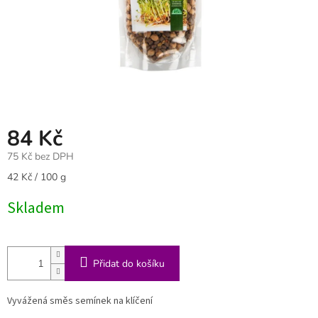
84 Kč
75 Kč bez DPH
Měrná
42 Kč / 100 g
cena:
Skladem
Přidat do košíku
Vyvážená směs semínek na klíčení