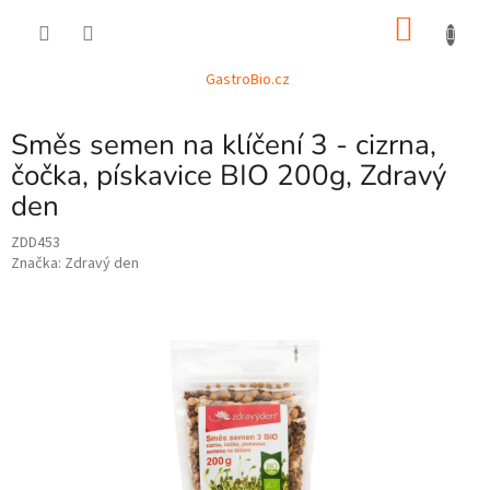
Přejít
NÁKU
na
obsah
KOŠÍK
GastroBio.cz
Směs semen na klíčení 3 - cizrna,
čočka, pískavice BIO 200g, Zdravý
den
ZDD453
Značka:
Zdravý den