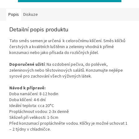
Popis
Diskuze
Detailní popis produktu
Tato směs semen je určená k celoročnímu klíčení. Směs klíčků
čerstvých a kvalitních luštěnin a zeleniny vhodná k přímé
konzumaci nebo jako přísada do rozličných jídel.
Doporučené užití
:
Na ozdobení pečiva, do polévek,
zeleninových nebo těstovinových salátů. Konzumujte nejlépe
syrové pro zachování všech výživných látek.
Návod k přípravě:
Doba namáčení: 8-12 hodin
Doba klíčení: 4-6 dní
Ideální teplota: cca 20°C
Propláchnout vodou: 2-3x denně
Sklizeň při velikosti: 1-5cm
Před konzumací propláchněte vodou. Klíčky je možné uchovat 1
– 2 týdny v chladničce.