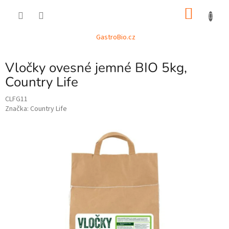
Přejít
NÁKU
na
obsah
KOŠÍK
GastroBio.cz
Vločky ovesné jemné BIO 5kg,
Country Life
CLFG11
Značka:
Country Life