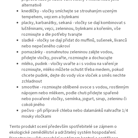
alternativě
knedlíčky - vločky smíchejte se strouhaným uzeným
tempehem, vejcem a bylinkami
placky, karbanátky, sekaná - vločky se dají kombinovat s
luštěninami, vejci, zeleninou, bylinkami a kořením, vše
rozmixujte a dle potřeby tvarujte
sladké - vločky se dají přidat do muffinů, sušenek, lívanců
nebo nepečeného cukroví
pomazánky - osmahnutou zeleninou zalijte vodou,
přidejte vločky, povařte, rozmixujte a dochucujte
mléko, pudink - vločky uvařte a i s vodou na vaření je
rozmixujte, mléko můžete ochutit třeba medem, pokud
chcete pudink, dejte do vody více vloček a směs nechte
zchladnout
smoothie - rozmixujte oblíbené ovoce s vodou, rostlinným
nápojem nebo mlékem, podle chuti přidejte spařené
nebo povařené vločky, semínka, jogurt, sirup, zeleninu či
cokoli jiného
pečivo - při přípravě chleba nebo dalamánků nahraďte 1/4
mouky vločkami
Tento produkt ocení především spotřebitelé se zájmem o
ekologické zemědělství a udržitelný systém hospodaření.