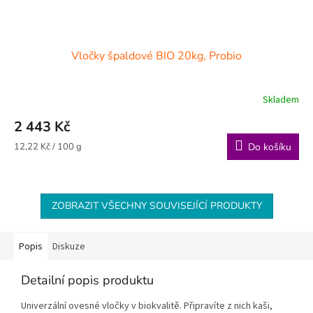
Vločky špaldové BIO 20kg, Probio
Skladem
2 443 Kč
Měrná
12,22 Kč / 100 g
Do košíku
cena:
ZOBRAZIT VŠECHNY SOUVISEJÍCÍ PRODUKTY
Popis
Diskuze
Detailní popis produktu
Univerzální ovesné vločky v biokvalitě. Připravíte z nich kaši,