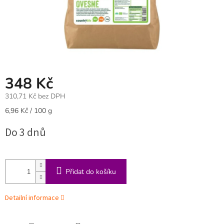
348 Kč
310,71 Kč bez DPH
Měrná
6,96 Kč / 100 g
cena:
Do 3 dnů
Přidat do košíku
Detailní informace