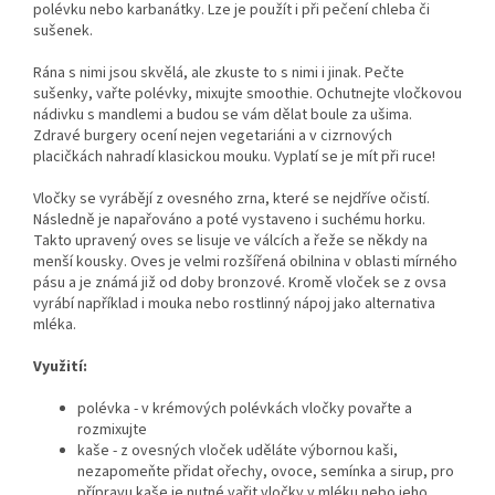
polévku nebo karbanátky. Lze je použít i při pečení chleba či
sušenek.
Rána s nimi jsou skvělá, ale zkuste to s nimi i jinak. Pečte
sušenky, vařte polévky, mixujte smoothie. Ochutnejte vločkovou
nádivku s mandlemi a budou se vám dělat boule za ušima.
Zdravé burgery ocení nejen vegetariáni a v cizrnových
placičkách nahradí klasickou mouku. Vyplatí se je mít při ruce!
Vločky se vyrábějí z ovesného zrna, které se nejdříve očistí.
Následně je napařováno a poté vystaveno i suchému horku.
Takto upravený oves se lisuje ve válcích a řeže se někdy na
menší kousky. Oves je velmi rozšířená obilnina v oblasti mírného
pásu a je známá již od doby bronzové. Kromě vloček se z ovsa
vyrábí například i mouka nebo rostlinný nápoj jako alternativa
mléka.
Využití:
polévka - v krémových polévkách vločky povařte a
rozmixujte
kaše - z ovesných vloček uděláte výbornou kaši,
nezapomeňte přidat ořechy, ovoce, semínka a sirup, pro
přípravu kaše je nutné vařit vločky v mléku nebo jeho