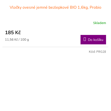
Vločky ovesné jemné bezlepkové BIO 1,6kg, Probio
Skladem
185 Kč
Měrná
11,56 Kč / 100 g
Do košíku
cena:
Kód:
PRG28