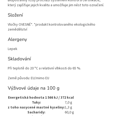
Biopotraviny vždy prochází systémem kontrol a certifikace,
který zajišťuje jejich kvalitu a umožňuje jim nést toto označení.
Složení
Vločky OVESNÉ*. *produkt kontrolovaného ekologického
zemědělství
Alergeny
Lepek
Skladování
Při teplotě do 20 °C a relativní vlhkosti do 65 %.
Země původu: EU/mimo EU
Výživové údaje na 100 g
Energetická hodnota 1 566 kJ / 372 kcal
Tuky:
7,0 g
z toho nasycené mastné kyseliny:
1,3 g
Sacharidy:
60,0 g