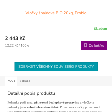
Vločky špaldové BIO 20kg, Probio
Skladem
2 443 Kč
Měrná
12,22 Kč / 100 g
Do košíku
cena:
ZOBRAZIT VŠECHNY SOUVISEJÍCÍ PRODUKTY
Popis
Diskuze
Detailní popis produktu
Pohanka patří mezi
přirozeně bezlepkové potraviny
a vločky z
pohanky jsou
velmi lehce stravitelné
. Pohanka a vločky pohankové
jsou
velký zdroj vitamínu P (rutinu)
, který napomáhá cevní pružnosti