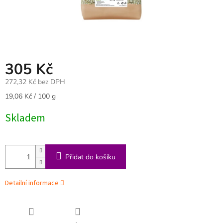
305 Kč
272,32 Kč bez DPH
Měrná
19,06 Kč / 100 g
cena:
Skladem
Přidat do košíku
Detailní informace