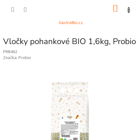
Přejít
NÁKU
na
obsah
KOŠÍK
GastroBio.cz
Vločky pohankové BIO 1,6kg, Probio
PRB462
Značka:
Probio