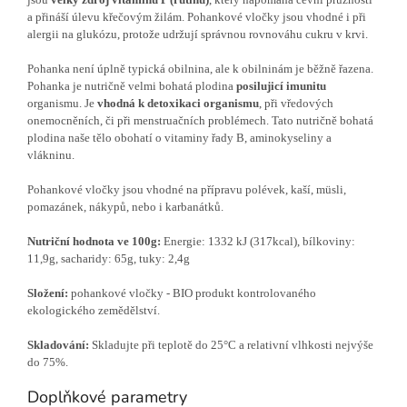
a přináší úlevu křečovým žilám. Pohankové vločky jsou vhodné i při
alergii na glukózu, protože udržují správnou rovnováhu cukru v krvi.
Pohanka není úplně typická obilnina, ale k obilninám je běžně řazena.
Pohanka je nutričně velmi bohatá plodina
posilujicí imunitu
organismu. Je
vhodná k detoxikaci organismu
, při vředových
onemocněních, či při menstruačních problémech. Tato nutričně bohatá
plodina naše tělo obohatí o vitaminy řady B, aminokyseliny a
vlákninu.
Pohankové vločky jsou vhodné na přípravu polévek, kaší, müsli,
pomazánek, nákypů, nebo i karbanátků.
Nutriční hodnota ve 100g:
Energie: 1332 kJ (317kcal), bílkoviny:
11,9g, sacharidy: 65g, tuky: 2,4g
Složení:
pohankové vločky - BIO produkt kontrolovaného
ekologického zemědělství.
Skladování:
Skladujte při teplotě do 25°C a relativní vlhkosti nejvýše
do 75%.
Doplňkové parametry