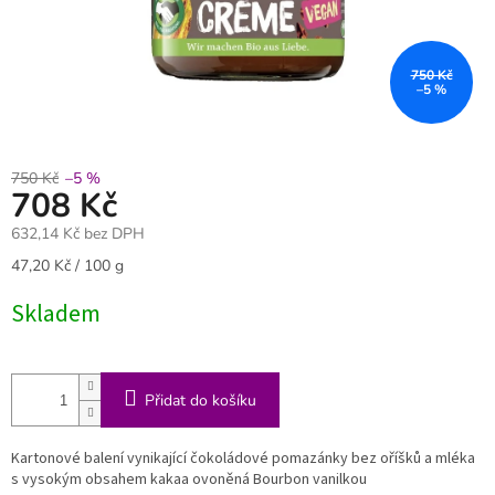
750 Kč
–5 %
750 Kč
–5 %
708 Kč
632,14 Kč bez DPH
Měrná
47,20 Kč / 100 g
cena:
Skladem
Přidat do košíku
Kartonové balení vynikající čokoládové pomazánky bez oříšků a mléka
s vysokým obsahem kakaa ovoněná Bourbon vanilkou