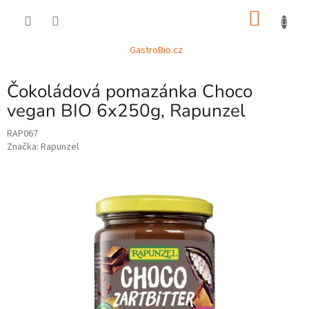
Přejít
NÁKU
na
obsah
KOŠÍK
GastroBio.cz
Čokoládová pomazánka Choco
vegan BIO 6x250g, Rapunzel
RAP067
Značka:
Rapunzel