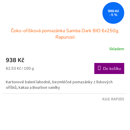
990 Kč
–5 %
Čoko-oříšková pomazánka Samba Dark BIO 6x250g,
Rapunzel
Skladem
938 Kč
Měrná
62,53 Kč / 100 g
Do košíku
cena:
Kartonové balení lahodné, bezmléčné pomazánky z lískových
oříšků, kakaa a Bourbon vanilky
Kód:
RAP055