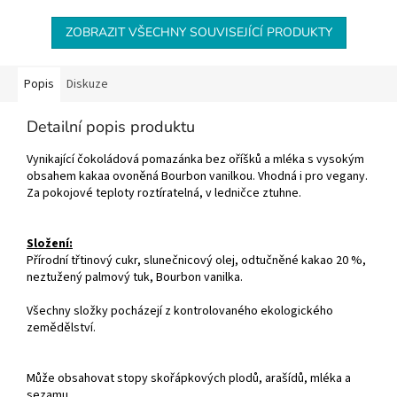
ZOBRAZIT VŠECHNY SOUVISEJÍCÍ PRODUKTY
Popis
Diskuze
Detailní popis produktu
Vynikající čokoládová pomazánka bez oříšků a mléka s vysokým
obsahem kakaa ovoněná Bourbon vanilkou. Vhodná i pro vegany.
Za pokojové teploty roztíratelná, v ledničce ztuhne.
Složení:
Přírodní třtinový cukr, slunečnicový olej, odtučněné kakao 20 %,
neztužený palmový tuk, Bourbon vanilka.
Všechny složky pocházejí z kontrolovaného ekologického
zemědělství.
Může obsahovat stopy skořápkových plodů, arašídů, mléka a
sezamu.