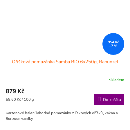
954 Kč
–7 %
Oříšková pomazánka Samba BIO 6x250g, Rapunzel
Skladem
879 Kč
Měrná
58,60 Kč / 100 g
Do košíku
cena:
Kartonové balení lahodné pomazánky z lískových oříšků, kakaa a
Burboun vanilky