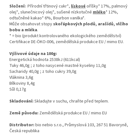
Složení:
Přírodní třtinový cukr*,
lískové
oříšky*
17%, palmový
olej*, slunečnicový olej*, sušené nízkotučné
mléko
*
12%,
odtučněné kakao* 6%, Bourbon vanilka*.
Může obsahovat stopy
skořápkových plodů, arašídů, vlčího
bobu a mléka
.
* = bio (produkt kontrolovaného ekologického zemědělství)
Certifikace DE-ÖKO-006, zemědělská produkce EU / mimo EU.
Výživové údaje na 100g:
Energetická hodnota 2538kJ (611kcal)
Tuky 46,0g ; z toho nasycené mastné kyseliny 11,0g
Sacharidy 40,0g ; z toho cukry 39,0g
Vláknina 3,6g
Bílkoviny 8,4g
Sůl 0,17g
Skladování:
Skladujte v suchu, chraňte před teplem.
Země původu:
Zemědělská produkce EU / mimo EU
Distributor:
bio nebio s.r.o., Průmyslová 103, 267 51 Bavoryně,
Česká republika