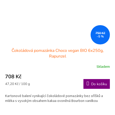
750 Kč
–5 %
Čokoládová pomazánka Choco vegan BIO 6x250g,
Rapunzel
Skladem
708 Kč
Měrná
47,20 Kč / 100 g
Do košíku
cena:
Kartonové balení vynikající čokoládové pomazánky bez oříšků a
mléka s vysokým obsahem kakaa ovoněná Bourbon vanilkou