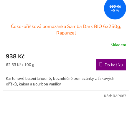
990 Kč
–5 %
Čoko-oříšková pomazánka Samba Dark BIO 6x250g,
Rapunzel
Skladem
938 Kč
Měrná
62,53 Kč / 100 g
Do košíku
cena:
Kartonové balení lahodné, bezmléčné pomazánky z lískových
oříšků, kakaa a Bourbon vanilky
Kód:
RAP067