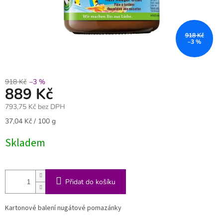
918 Kč
–3 %
918 Kč
–3 %
889 Kč
793,75 Kč bez DPH
Měrná
37,04 Kč / 100 g
cena:
Skladem
Přidat do košíku
Kartonové balení nugátové pomazánky