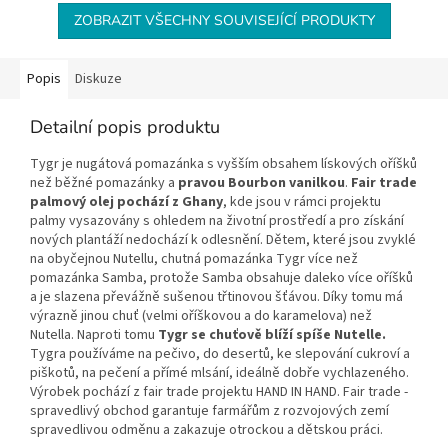
ZOBRAZIT VŠECHNY SOUVISEJÍCÍ PRODUKTY
Popis
Diskuze
Detailní popis produktu
Tygr je nugátová pomazánka s vyšším obsahem lískových oříšků
než běžné pomazánky a
pravou Bourbon vanilkou
.
Fair trade
palmový olej pochází z Ghany
, kde jsou v rámci projektu
palmy vysazovány s ohledem na životní prostředí a pro získání
nových plantáží nedochází k odlesnění. Dětem, které jsou zvyklé
na obyčejnou Nutellu, chutná pomazánka Tygr více než
pomazánka Samba, protože Samba obsahuje daleko více oříšků
a je slazena převážně sušenou třtinovou šťávou. Díky tomu má
výrazně jinou chuť (velmi oříškovou a do karamelova) než
Nutella. Naproti tomu
Tygr se chuťově blíží spíše Nutelle.
Tygra používáme na pečivo, do desertů, ke slepování cukroví a
piškotů, na pečení a přímé mlsání, ideálně dobře vychlazeného.
Výrobek pochází z fair trade projektu
HAND IN HAND
. Fair trade -
spravedlivý obchod garantuje farmářům z rozvojových zemí
spravedlivou odměnu a zakazuje otrockou a dětskou práci.