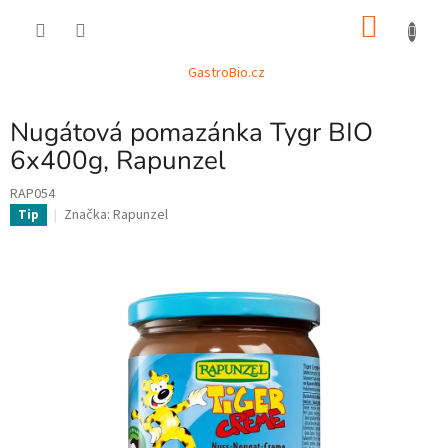
Přejít
NÁKU
na
obsah
KOŠÍK
GastroBio.cz
Nugátová pomazánka Tygr BIO
6x400g, Rapunzel
RAP054
Značka:
Rapunzel
Tip