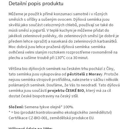
Detailní popis produktu
Můžeme je použít k přímé konzumaci samotné i v různých
směsích s oříšky a sušeným ovocem. Dýňová semínka jsou
skvělá jako součást celozrnných chlebů, používají se také do
müsli směsí a jogurtů. V teplé kuchyni je můžeme přidat do
jakékoli zeleninové polévky, do zeleninových směsí (je dobré je
předem lehce opražit) a nasekaná do zeleninových karbanátků.
Moc dobrá jsou lehce pražená dýňová semínka: semínka
ovlhčená velmi slaným roztokem rozprostřeme rovnoměrně na
plechu a sušíme troubě při 130°C cca 30 minut.
Většina bio dýňových semínek na českém trhu pochází z Číny,
tato semínka jsou vykupována od
pěstitelů z Morav
y. Protože
nejsou semínka strojově protříděna, naleznete v sáčku i několik
polámaných semínek. Doufáme, že Vás to neodradí. Tato dýňová
semínka jsou součástí
projektu ČESKÉ BIO
, který má za cíl
dostat české biopotraviny na český stůl.
Složení:
Semena tykve olejné
* 100%.
* = bio (produkt kontrolovaného ekologického zemědělství)
Certifikace
CZ-BIO-001
, zemědělská produkce EU.