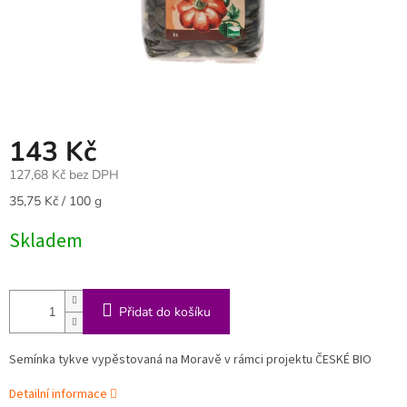
143 Kč
127,68 Kč bez DPH
Měrná
35,75 Kč / 100 g
cena:
Skladem
Přidat do košíku
Semínka tykve vypěstovaná na Moravě v rámci projektu ČESKÉ BIO
Detailní informace