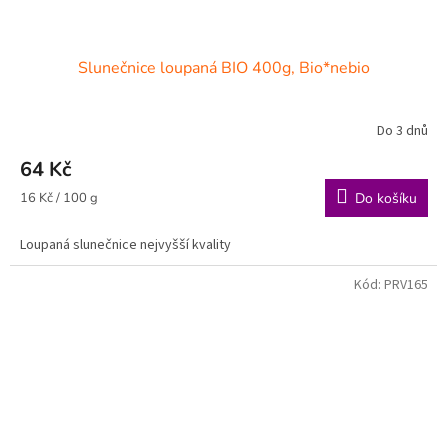
Slunečnice loupaná BIO 400g, Bio*nebio
Do 3 dnů
64 Kč
Měrná
16 Kč / 100 g
Do košíku
cena:
Loupaná slunečnice nejvyšší kvality
Kód:
PRV165