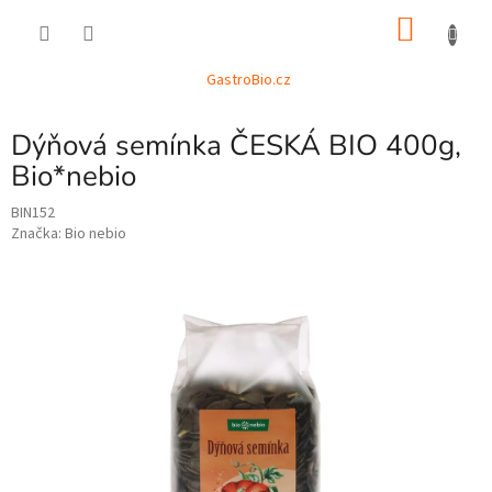
Přejít
NÁKU
na
obsah
KOŠÍK
GastroBio.cz
Dýňová semínka ČESKÁ BIO 400g,
Bio*nebio
BIN152
Značka:
Bio nebio