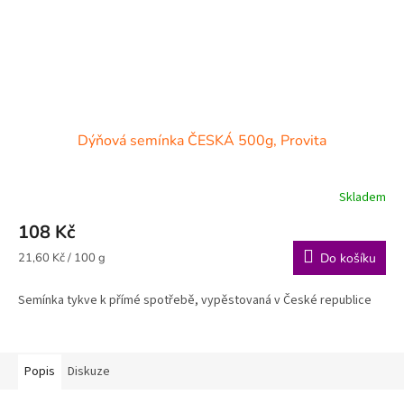
Dýňová semínka ČESKÁ 500g, Provita
Skladem
108 Kč
Měrná
21,60 Kč / 100 g
Do košíku
cena:
Semínka tykve k přímé spotřebě, vypěstovaná v České republice
Popis
Diskuze