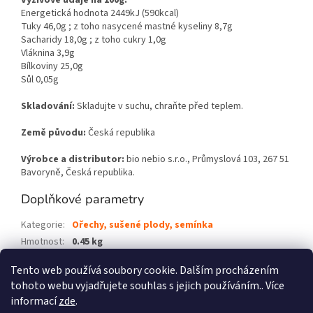
Výživové údaje na 100g:
Energetická hodnota 2449kJ (590kcal)
Tuky 46,0g ; z toho nasycené mastné kyseliny 8,7g
Sacharidy 18,0g ; z toho cukry 1,0g
Vláknina 3,9g
Bílkoviny 25,0g
Sůl 0,05g
Skladování:
Skladujte v suchu, chraňte před teplem.
Země původu:
Česká republika
Výrobce a distributor:
bio nebio s.r.o., Průmyslová 103, 267 51
Bavoryně, Česká republika.
Doplňkové parametry
Kategorie
:
Ořechy, sušené plody, semínka
Hmotnost
:
0.45 kg
EAN
:
8594052883152
Tento web používá soubory cookie. Dalším procházením
tohoto webu vyjadřujete souhlas s jejich používáním.. Více
Z
informací
zde
.