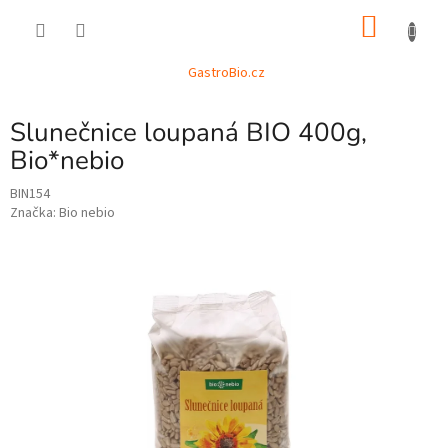
Přejít
NÁKU
na
obsah
KOŠÍK
GastroBio.cz
Slunečnice loupaná BIO 400g,
Bio*nebio
BIN154
Značka:
Bio nebio