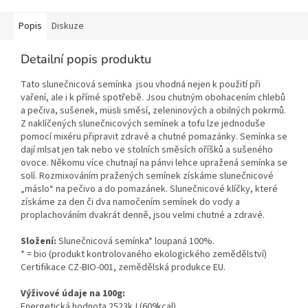
Popis
Diskuze
Detailní popis produktu
Tato slunečnicová semínka jsou vhodná nejen k použití při
vaření, ale i k přímé spotřebě. Jsou chutným obohacením chlebů
a pečiva, sušenek, müsli směsí, zeleninových a obilných pokrmů.
Z naklíčených slunečnicových semínek a tofu lze jednoduše
pomocí mixéru připravit zdravé a chutné pomazánky. Semínka se
dají mlsat jen tak nebo ve stolních směsích oříšků a sušeného
ovoce. Někomu více chutnají na pánvi lehce upražená semínka se
solí. Rozmixováním pražených semínek získáme slunečnicové
„máslo“ na pečivo a do pomazánek. Slunečnicové klíčky, které
získáme za den či dva namočením semínek do vody a
proplachováním dvakrát denně, jsou velmi chutné a zdravé.
Složení:
Slunečnicová semínka* loupaná 100%.
* = bio (produkt kontrolovaného ekologického zemědělství)
Certifikace
CZ-BIO-001
, zemědělská produkce EU.
Výživové údaje na 100g:
Energetická hodnota 2523kJ (609kcal)