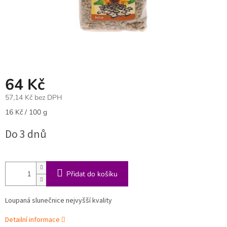
64 Kč
57,14 Kč bez DPH
Měrná
16 Kč / 100 g
cena:
Do 3 dnů
Přidat do košíku
Loupaná slunečnice nejvyšší kvality
Detailní informace