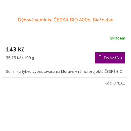
Dýňová semínka ČESKÁ BIO 400g, Bio*nebio
Skladem
143 Kč
Měrná
35,75 Kč / 100 g
Do košíku
cena:
Semínka tykve vypěstovaná na Moravě v rámci projektu ČESKÉ BIO
Kód:
BIN161