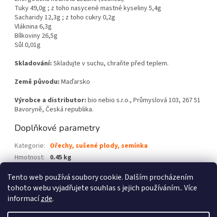
Tuky 49,0g ; z toho nasycené mastné kyseliny 5,4g
Sacharidy 12,3g ; z toho cukry 0,2g
Vláknina 6,3g
Bílkoviny 26,5g
Sůl 0,01g
Skladování:
Skladujte v suchu, chraňte před teplem.
Země původu:
Maďarsko
Výrobce a distributor:
bio nebio s.r.o., Průmyslová 103, 267 51
Bavoryně, Česká republika.
Doplňkové parametry
Kategorie
:
Ořechy, sušené plody, semínka
Hmotnost
:
0.45 kg
EAN
:
8594052881349
Tento web používá soubory cookie. Dalším procházením
tohoto webu vyjadřujete souhlas s jejich používáním.. Více
Z
informací
zde
.
á
Vytvořil Shoptet