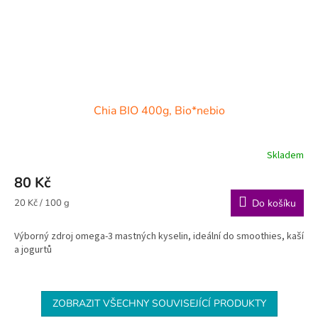
Chia BIO 400g, Bio*nebio
Skladem
80 Kč
Měrná
20 Kč / 100 g
Do košíku
cena:
Výborný zdroj omega-3 mastných kyselin, ideální do smoothies, kaší
a jogurtů
ZOBRAZIT VŠECHNY SOUVISEJÍCÍ PRODUKTY