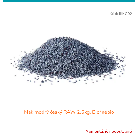
í
p
V
r
Kód:
BING02
ý
o
p
d
i
u
s
k
p
t
r
ů
o
d
u
k
t
ů
Mák modrý český RAW 2,5kg, Bio*nebio
Momentálně nedostupné