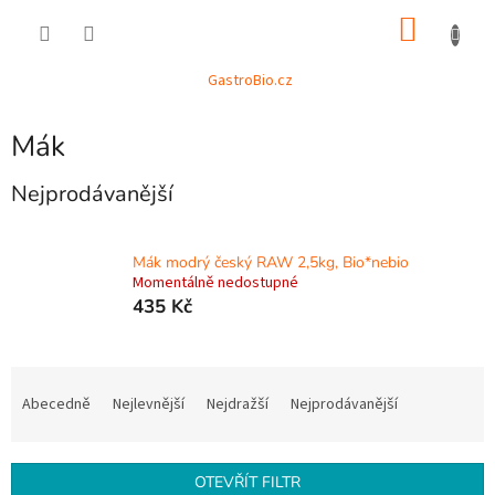
Přejít
NÁKU
na
obsah
KOŠÍK
GastroBio.cz
Mák
Nejprodávanější
Mák modrý český RAW 2,5kg, Bio*nebio
Momentálně nedostupné
435 Kč
Ř
a
Abecedně
Nejlevnější
Nejdražší
Nejprodávanější
z
e
n
OTEVŘÍT FILTR