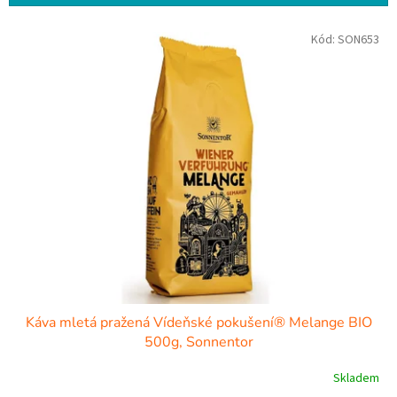
í
p
V
r
Kód:
SON653
ý
o
p
d
i
u
s
k
p
t
r
ů
o
d
u
k
t
ů
Káva mletá pražená Vídeňské pokušení® Melange BIO
500g, Sonnentor
Skladem