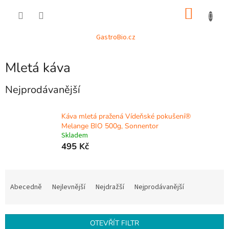
Přejít
NÁKU
na
obsah
KOŠÍK
GastroBio.cz
Mletá káva
Nejprodávanější
Káva mletá pražená Vídeňské pokušení®
Melange BIO 500g, Sonnentor
Skladem
495 Kč
Ř
a
Abecedně
Nejlevnější
Nejdražší
Nejprodávanější
z
e
n
OTEVŘÍT FILTR