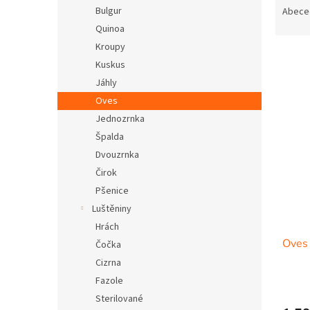
n
a
Bulgur
Abece
e
z
Quinoa
l
e
Kroupy
n
Kuskus
í
Jáhly
p
V
r
Oves
ý
o
Jednozrnka
p
d
i
Špalda
u
s
Dvouzrnka
k
p
Čirok
t
r
ů
Pšenice
o
Luštěniny
d
Hrách
u
Oves 
k
Čočka
t
Cizrna
ů
Fazole
Sterilované