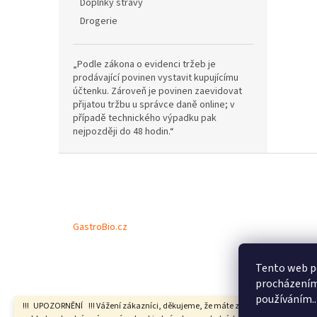
Doplňky stravy
Drogerie
„Podle zákona o evidenci tržeb je
prodávající povinen vystavit kupujícímu
účtenku. Zároveň je povinen zaevidovat
přijatou tržbu u správce daně online; v
případě technického výpadku pak
nejpozději do 48 hodin.“
Z
á
p
a
t
GastroBio.cz
í
Tento web po
procházením 
používáním..
!!! UPOZORNĚNÍ !!! Vážení zákazníci, děkujeme, že máte zájem u nás nakoupit,