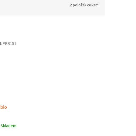
2
položek celkem
d:
PRB151
bio
Skladem