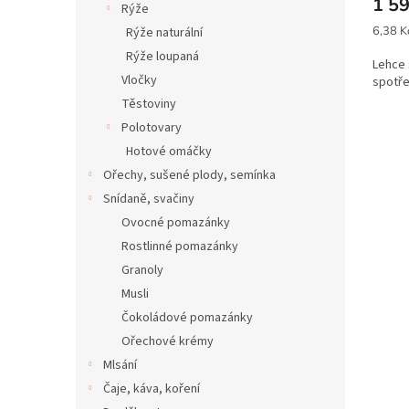
1 5
Rýže
Měrná
6,38 K
Rýže naturální
cena:
Rýže loupaná
Lehce 
Vločky
spotř
Těstoviny
Polotovary
Hotové omáčky
Ořechy, sušené plody, semínka
Snídaně, svačiny
Ovocné pomazánky
Rostlinné pomazánky
Granoly
Musli
Čokoládové pomazánky
Ořechové krémy
Mlsání
Čaje, káva, koření