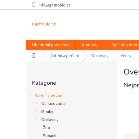
Přejít
info@gastrobio.cz
na
obsah
GastroBio.cz
Obchodní podmínky
Kontakty
Způsoby dopr
Domů
Vaření a pečení
Obiloviny
Oves
P
Ove
o
Přeskočit
s
Kategorie
kategorie
Nejpr
t
r
Vaření a pečení
a
Ochucovadla
n
Mouky
n
í
Obiloviny
p
Žito
a
Ř
Pohanka