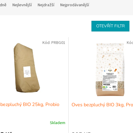
dně
Nejlevnější
Nejdražší
Nejprodávanější
OTEVŘÍT FILTR
Kód:
PRBG01
Kó
bezpluchý BIO 25kg, Probio
Oves bezpluchý BIO 3kg, Pro
Skladem