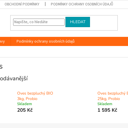
OBCHODNÍ PODMÍNKY
PODMÍNKY OCHRANY OSOBNÍCH ÚDAJŮ
HLEDAT
avy
Podmínky ochrany osobních údajů
s
odávanější
Oves bezpluchý BIO
Oves bezpluchý 
3kg, Probio
25kg, Probio
Skladem
Skladem
205 Kč
1 595 Kč